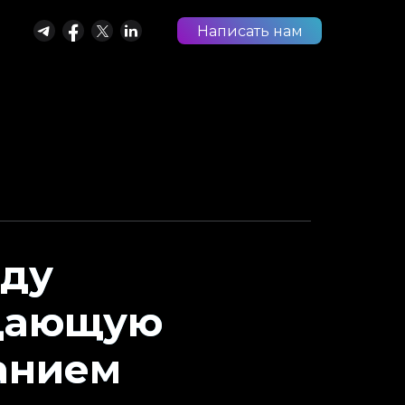
Написать нам
нду
адающую
анием