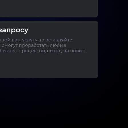
запросу
ей вам услугу, то оставляйте
 смогут проработать любые
бизнес-процессов, выход на новые