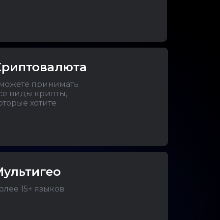
Криптовалюта
можете принимать
се виды крипты,
оторые хотите
Мультигео
олее 15+ языков