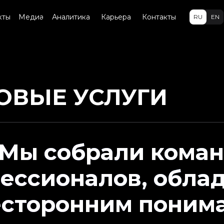
кты
Медиа
Аналитика
Карьера
Контакты
RU
EN
ОВЫЕ УСЛУГИ
Мы собрали кома
ессионалов, обл
есторонним поним