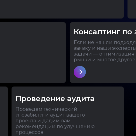
Консалтинг по 
Если не нашли подходящ
заявку и наши эксперты
задачи — оптимизация 
рынки и многое другое
Проведение аудита
Проведем технический
и юзабилити аудит вашего
проекта и дадим вам
рекомендации по улучшению
процессов