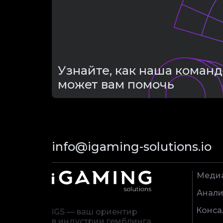
Узнайте, как наша команд
может вам помочь
info@igaming-solutions.io
Меди
Анали
Конса
iGS — ваш ориентир
в индустрии гемблинга