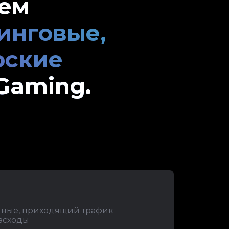
аем
инговые,
рские
Gaming.
нные, приходящий трафик
асходы