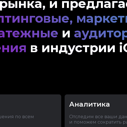
рынка, и предлаг
лтинговые, маркет
атежные
и
аудито
ения
в индустрии i
Аналитика
шения по всем
Отследим все ваши да
и поможем сократить р