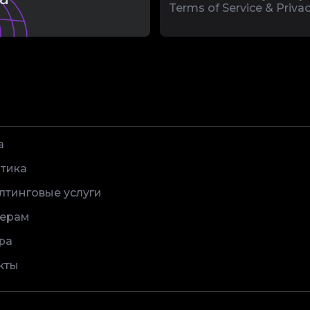
Terms of Service & Privac
а
тика
лтинговые услуги
ерам
ра
кты