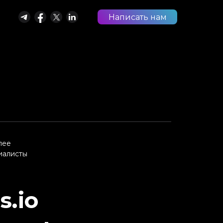
Написать нам
лее
иалисты
s.io