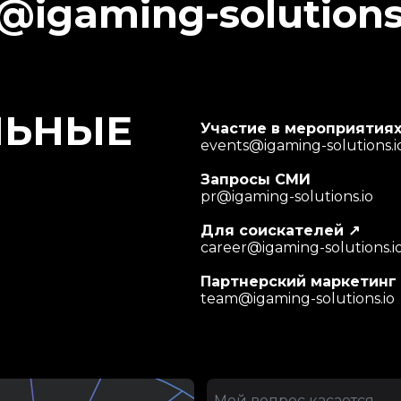
o@igaming-solutions
ЛЬНЫЕ
Участие в мероприятия
events@igaming-solutions.i
Запросы СМИ
pr@igaming-solutions.io
Для соискателей
↗
career@igaming-solutions.i
Партнерский маркетинг
team@igaming-solutions.io
Мой вопрос касается