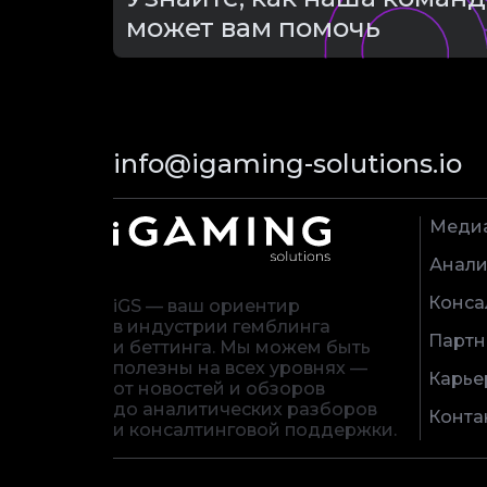
может вам помочь
info@igaming-solutions.io
Меди
Анали
Конса
iGS — ваш ориентир
в индустрии гемблинга
Партн
и беттинга. Мы можем быть
полезны на всех уровнях —
Карье
от новостей и обзоров
до аналитических разборов
Конта
и консалтинговой поддержки.