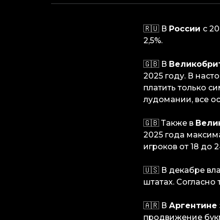
🇷🇺 В
России
с 2
2,5%.
🇬🇧 В
Великобри
2025 году. В нас
платить только си
лудомании, все о
🇬🇧 Также в
Вели
2025 года максима
игроков от 18 до 2
🇺🇸 В декабре вл
штатах. Согласно 
🇦🇷 В
Аргентине
продвижение букм