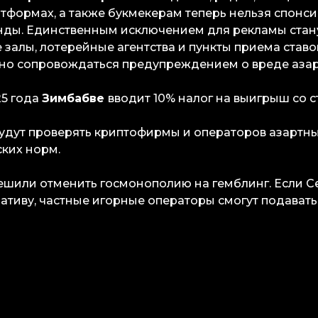
тформах, а также букмекерам теперь нельзя спонс
нды. Единственным исключением для рекламы стан
залы, лотерейные агентства и пункты приема ставо
но сопровождаться предупреждением о вреде азар
25 года
Зимбабве
вводит 10% налог на выигрыш со ст
удут проверять криптофирмы и операторов азартны
ких норм.
ешили отменить госмонополию на гемблинг. Если С
тиву, частные игорные операторы смогут подавать