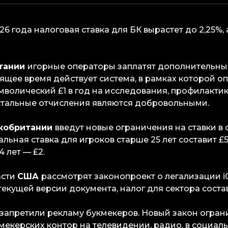
026 года налоговая ставка для БК вырастет до 2,25%, 
тании
игорные операторы заплатят дополнительный
тоящее время действует система, в рамках которой 
мволический £1 в год на исследования, профилакти
стальные отчисления являются добровольными.
кобритании
введут новые ограничения на ставки в 
льная ставка для игроков старше 25 лет составит £5 
4 лет — £2.
асти
США
рассмотрят законопроект о легализации i
текущей версии документа, налог для сектора состав
запретили рекламу букмекеров. Новый закон огран
екерских контор на телевидении, радио, в социаль