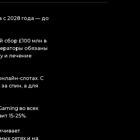
а с 2028 года — до
 сбор £100 млн в
операторы обязаны
ку и лечение
онлайн-слотах. С
за спин, а для
Gaming во всех
ит 15-25%.
ичивает
ных сетях и на