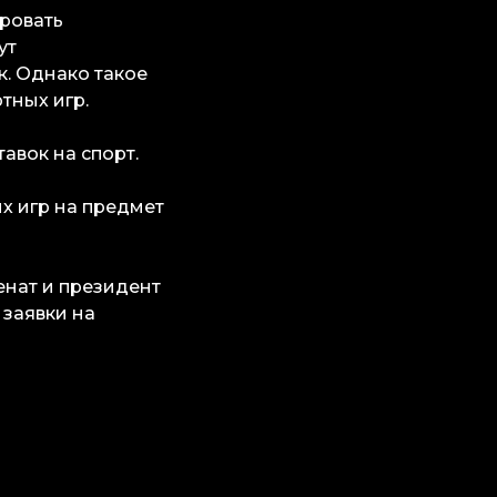
ировать
ут
к. Однако такое
тных игр.
авок на спорт.
х игр на предмет
енат и президент
 заявки на