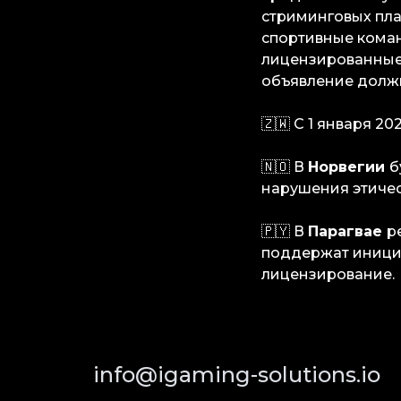
стриминговых пла
спортивные кома
лицензированные 
объявление долж
🇿🇼 С 1 января 20
🇳🇴 В
Норвегии
б
нарушения этичес
🇵🇾 В
Парагвае
р
поддержат инициа
лицензирование.
info@igaming-solutions.io