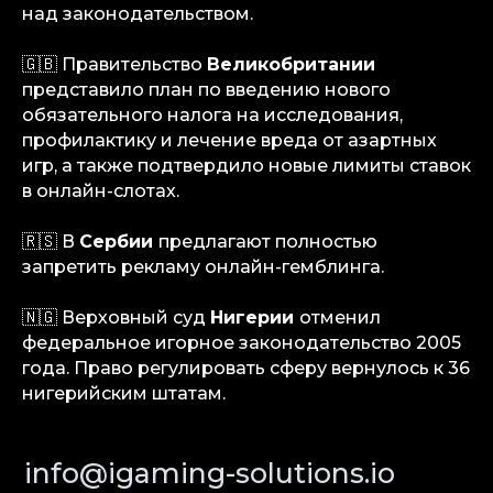
над законодательством.
info@igaming-solutions.io
🇬🇧 Правительство
Великобритании
представило план по введению нового
обязательного налога на исследования,
профилактику и лечение вреда от азартных
игр, а также подтвердило новые лимиты ставок
iGS — ваш ориентир в индустрии
гемблинга и беттинга. Мы можем быть
в онлайн-слотах.
полезны на всех уровнях — от новостей
и обзоров до аналитических разборов
и консалтинговой поддержки.
🇷🇸 В
Сербии
предлагают полностью
запретить рекламу онлайн-гемблинга.
Аналитика
Медиа
🇳🇬 Верховный суд
Нигерии
отменил
Консалтинговые услуги
федеральное игорное законодательство 2005
Карьера
года. Право регулировать сферу вернулось к 36
Партнерам
нигерийским штатам.
Контакты