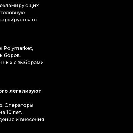
 рекламирующих
уголовную
варьируется от
к Polymarket,
выборов.
анных с выборами
рого легализуют
но. Операторы
а 10 лет.
дения и внесения