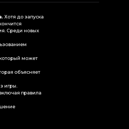
а.
Хотя до запуска
акончится
ия. Среди новых
ользованием
 который может
оторая объясняет
з игры.
 включая правила
ешение