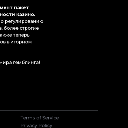
амент пакет
ности казино.
по регулированию
, более строгие
Также теперь
ов в игорном
мира гемблинга!
Terms of Service
Privacy Policy