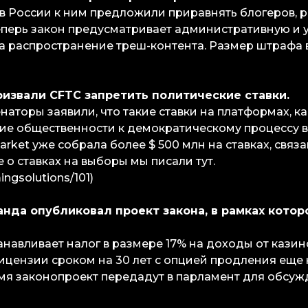
в России к ним предложили приравнять блогеров,
еперь закон предусматривает административную и 
за распространение треш-контента. Размер штрафа 
ризвали CFTC запретить политические ставки.
наторы заявили, что такие ставки на платформах, ка
ие общественности к демократическому процессу 
rket уже собрала более $ 500 млн на ставках, связ
 о ставках на выборы мы писали тут.
ingsolutions/101)
ланда опубликовал проект закона, в рамках кото
анавливает налог в размере 17% на доходы от кази
ицензии сроком на 30 лет с опцией продления еще н
я законопроект передадут в парламент для обсуж