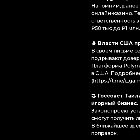
Напомним, ранее 
онлайн-казино. Т
ответственность 
₽50 тыс до ₽1 млн.
🎩 Власти США п
В своем письме се
подрывают довер
Платформа Polyma
в США. Подробнее
(https://t.me/i_gam
🤝 Госсовет Таи
игорный бизнес.
Законопроект уст
смогут получить л
В ближайшее врем
поправок.