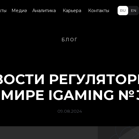
кты
Медиа
Аналитика
Карьера
Контакты
RU
EN
БЛОГ
ОСТИ РЕГУЛЯТО
 МИРЕ IGAMING № 
09.08.2024