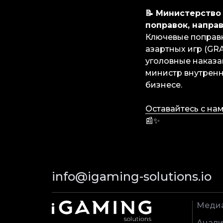
📝 Министерство
поправок, напра
Ключевые поправ
азартных игр (GR
уголовные наказа
министр внутренн
бизнесе.
Оставайтесь с на
📰✨
info@igaming-solutions.io
Меди
Анали