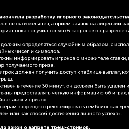
 закончила разработку игорного законодательств
еньше пяти месяцев, а прием заявок на лицензии з
тариат пока получил только 6 запросов на разрешен
игр должны определяться случайным образом, с исп
айных чисел и символов.
олжны информировать игроков о множителе ставки,
ер получаемого приза.
й игрок должен получить доступ к таблице выплат, к
грыш.
еактивен в течение 30 минут, он должен быть удален и
олжны предоставлять четкую информацию об играх,
н-ставок и призов.
енсерам запрещено рекламировать гемблинг как «р
ем или как способ достижения личного успеха».
ла закон о запрете треш-стримов.