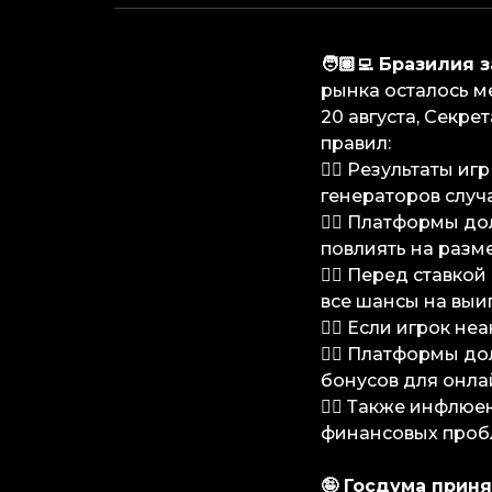
🧑🏽‍💻 Бразилия
рынка осталось м
20 августа, Секре
правил:
👉🏼 Результаты 
генераторов случ
👉🏼 Платформы д
повлиять на разм
👉🏼 Перед ставко
все шансы на выи
👉🏼 Если игрок н
👉🏼 Платформы д
бонусов для онлай
👉🏼 Также инфлю
финансовых пробл
🤪 Госдума приня