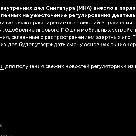
 внутренних дел Сингапура (MHA) внесло в парл
вленных на ужесточение регулирования деятель
ки включают расширение полномочий Управления 
A), одобрение игрового ПО для мобильных устройств
ния, связанные с распространением азартных игр. 
их дел будет утверждать смену основных акционер
ми
для получения свежих новостей регуляторики из 
а
тика