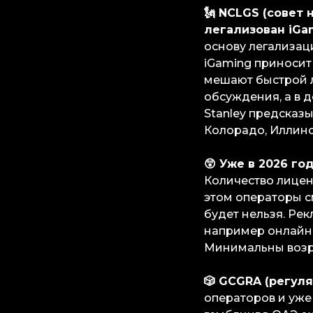
🗽 NCLGS (совет
легализован iGa
основу легализац
iGaming приносит
мешают быстрой л
обсуждения, а в 
Stanley предсказ
Колорадо, Иллино
😲 Уже в 2026 го
Количество лиценз
этом операторы с
будет нельзя. Ре
например онлайн-
Минимальны возра
🎲 GCGRA (регул
операторов и уже