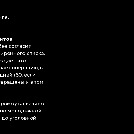
нге.
нтов.
без согласия
иренного списка.
ждает, что
ает операцию, в
дней (60, если
озвращены и в том
ромоутят казино
ы по молодежной
 до уголовной