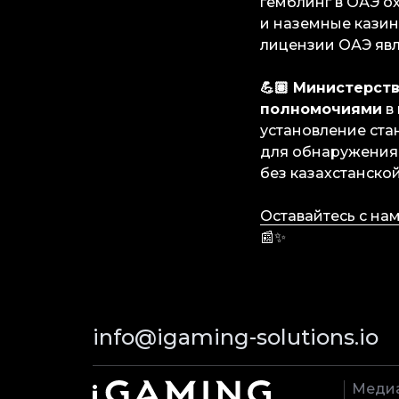
гемблинг в ОАЭ ох
и наземные казин
лицензии ОАЭ явл
💪🏽 Министерст
полномочиями
в 
установление ста
для обнаружения 
без казахстанско
Оставайтесь с на
📰✨
info@igaming-solutions.io
Меди