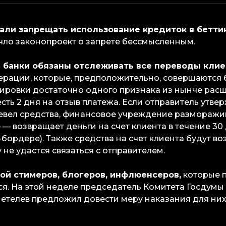
стали запрещать использование кредиток в бетти
чло законопроект о запрете бессмысленным.
РФ банки обязаны отслеживать все переводы клие
ерации, которые, предположительно, совершаются 
кировки достаточно одного признака из нынче расш
есть 2 дня на отзыв платежа. Если отправитель утвер
вел средства, финансовое учреждение разморажив
— возвращает деньги на счет клиента в течение 30 
-бордере). Также средства на счет клиента будут в
у не удастся связаться с отправителем.
той стимеров, блогеров, инфлюенсеров,
которые п
ся. На этой неделе председатель Комитета Госдум
етелев предложил довести меру наказания для них