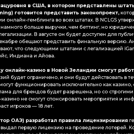
 нацуровня в США, в котором представлены штаты
ming) готовится представить законопроект,
кото
ии онлайн-гемблинга во всех штатах. В NCLGS утвер
 намного больше выручки, чем беттинг, но юридич
егализации. В августе он будет доступен для публ
декабре обещают представить финальную версию. А
ывают, что следующими штатами с легализацией iGam
йс, Индиана и Айова.
ду онлайн-казино в Новой Зеландии смогут работ
ий будет ограничено, и они будут действовать в те
могут функционировать исключительно как казино, 
клама для брендов будет разрешена, но со строгим
казино не смогут спонсировать мероприятия и ин
ст игроков — 18 лет.
ятор ОАЭ) разработал правила лицензирования
ге
 выдал первую лицензию на проведение лотерей. 