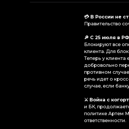
💳 В России не 
Правительство со
🔎 С 25 июля в 
Блокируют все оп
клиента. Для бло
Теперь у клиента 
добровольно пере
противном случае 
речь идет о кросс
случае, если банк
⚔️ Война с когор
и БК, продолжает
политике Артем М
ответственности.