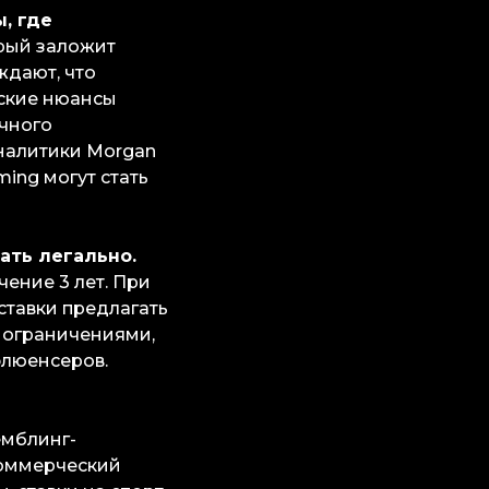
, где
рый заложит
ждают, что
еские нюансы
ичного
налитики Morgan
ing могут стать
ать легально.
чение 3 лет. При
ставки предлагать
и ограничениями,
флюенсеров.
мблинг-
Коммерческий