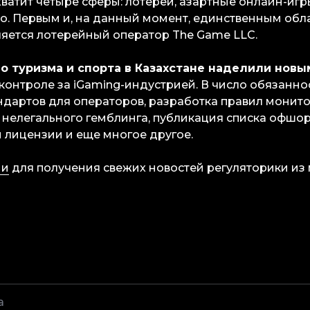
ватит четыре сферы: лотереи, азартные онлайн-игры
о. Первым и, на данный момент, единственным об
яется лотерейный оператор The Game LLC.
во туризма и спорта в Казахстане наделили новы
контроле за iGaming-индустрией. В число обязанн
ндартов для операторов, разработка правил монит
нелегального гемблинга, публикация списка офшо
й лицензии и еще многое другое.
ми
для получения свежих новостей регуляторики из 
а