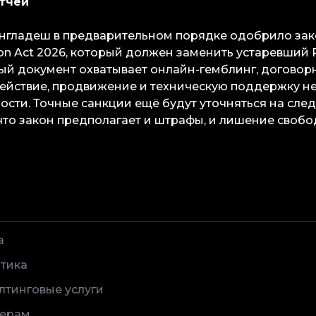
тчей
англадеш в предварительном порядке одобрило за
on Act 2026, который должен заменить устаревший P
вый документ охватывает онлайн-гемблинг, договор
ействие, продвижение и техническую поддержку н
ости. Точные санкции ещё будут уточняться на сле
 что закон предполагает и штрафы, и лишение свобо
а
тика
лтинговые услуги
ерам