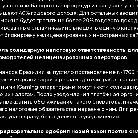
, участники банкротных процедур и граждане, у ко
ышают 40% годового дохода. Для остальных вводит
 можно будет тратить не более 20% годового доход
зированные онлайн-казино внедрить единую кнопк
т блокировку нелицензированных иностранных сай
ела солидарную налоговую ответственность дл
ламодателей нелицензированных операторов
ансов Бразилии выпустило постановление № 1766, 
тёжные организации и рекламодатели, работающие
ными iGaming-операторами, могут нести солидарн
по их налогам. После уведомления платёжная орган
ов прекратить обслуживание такого оператора, инач
 его налоговые обязательства наравне с ним. Для р
аступает сразу, без отдельного уведомления.
предварител
ьно одобрил новый закон против он