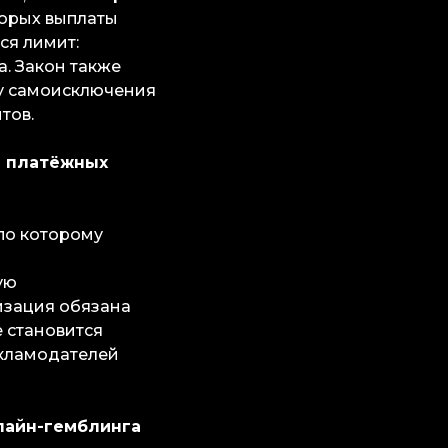
торых выплаты
ся лимит:
а. Закон также
у самоисключения
тов.
я платёжных
по которому
ую
изация обязана
е становится
екламодателей
лайн-гемблинга