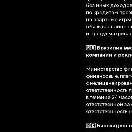
без иных доходов
по кредитам прев
на азартные игры
обязывает лицен
и предусматривае
🇧🇷
Бразилия вв
компаний и рек
Министерство фин
финансовые, пла
с нелицензирован
ответственность 
в течение 24 час
ответственной за
ответственность н
🇧🇩
Бангладеш 