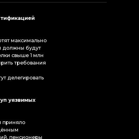
нтификацией
отят максимально
ы должны будут
лки свыше 1 млн
ирить требования
ут делегировать
туп уязвимых
и приняло
ищённым
дий, пенсионеры