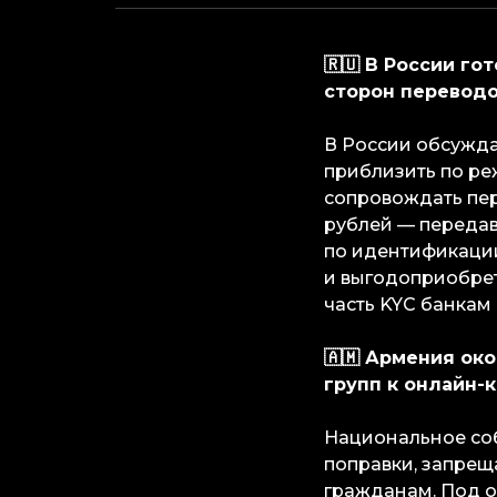
🇷🇺
В России го
сторон перевод
В России обсужда
приблизить по ре
сопровождать пер
рублей — передав
по идентификации
и выгодоприобрет
часть KYC банкам
🇦🇲
Армения око
групп к онлайн-
Национальное со
поправки, запре
гражданам. Под о