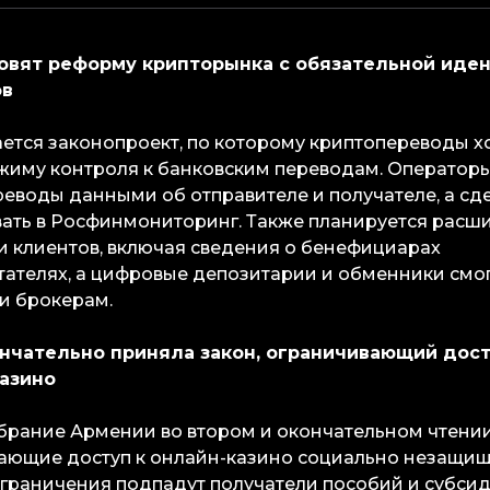
товят реформу крипторынка с обязательной иде
ов
ется законопроект, по которому криптопереводы х
жиму контроля к банковским переводам. Оператор
еводы данными об отправителе и получателе, а сде
ать в Росфинмониторинг. Также планируется расш
 клиентов, включая сведения о бенефициарах
ателях, а цифровые депозитарии и обменники смог
 и брокерам.
нчательно приняла закон, ограничивающий дос
казино
брание Армении во втором и окончательном чтени
щающие доступ к онлайн-казино социально незащ
граничения подпадут получатели пособий и субси