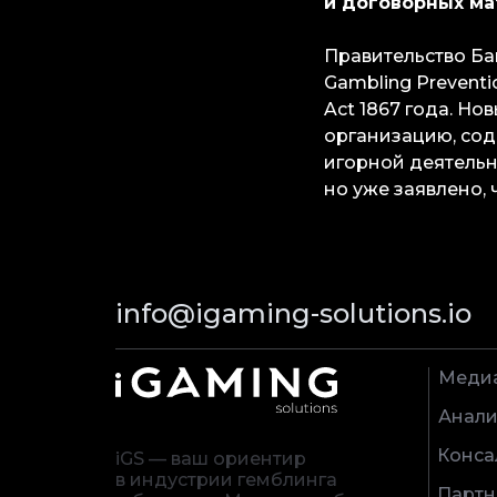
и договорных ма
Правительство Б
Gambling Preventi
Act 1867 года. Но
организацию, сод
игорной деятельн
но уже заявлено,
info@igaming-solutions.io
Меди
Анали
Конса
iGS — ваш ориентир
в индустрии гемблинга
Партн