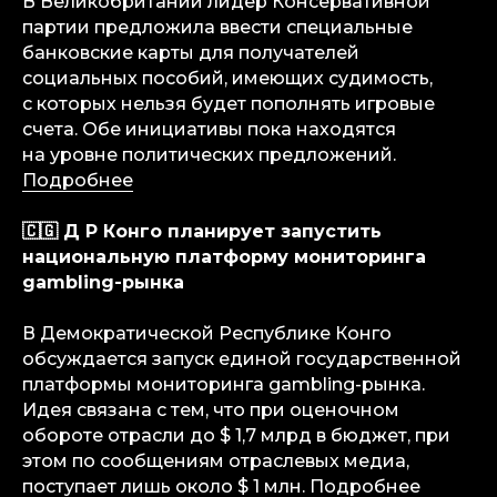
В Великобритании лидер Консервативной
партии предложила ввести специальные
банковские карты для получателей
социальных пособий, имеющих судимость,
с которых нельзя будет пополнять игровые
счета. Обе инициативы пока находятся
на уровне политических предложений.
Подробнее
info@igaming-solutions.io
🇨🇬 Д Р Конго планирует запустить
национальную платформу мониторинга
gambling-рынка
iGS — ваш ориентир в индустрии
В Демократической Республике Конго
гемблинга и беттинга. Мы можем быть
обсуждается запуск единой государственной
полезны на всех уровнях — от новостей
и обзоров до аналитических разборов
платформы мониторинга gambling-рынка.
и консалтинговой поддержки.
Идея связана с тем, что при оценочном
обороте отрасли до $ 1,7 млрд в бюджет, при
Аналитика
этом по сообщениям отраслевых медиа,
Медиа
поступает лишь около $ 1 млн.
Подробнее