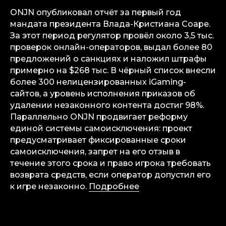
ONJN опубликовал отчёт за первый год
мандата президента Влада-Кристиана Соаре.
iGS — ваш ориентир в индустрии
гемблинга и беттинга. Мы можем быть
За этот период регулятор провёл около 3,5 тыс.
полезны на всех уровнях — от новостей
и обзоров до аналитических разборов
проверок онлайн-операторов, выдал более 80
и консалтинговой поддержки.
предложений о санкциях и наложил штрафы
примерно на $268 тыс. В чёрный список внесли
Аналитика
более 300 нелицензированных iGaming-
Медиа
сайтов, а уровень исполнения приказов об
Консалтинговые услуги
удалении незаконного контента достиг 98%.
Карьера
Параллельно ONJN продвигает реформу
Партнерам
единой системы самоисключения: проект
предусматривает фиксированные сроки
Контакты
самоисключения, запрет на его отзыв в
течение этого срока и право игрока требовать
возврата средств, если оператор допустил его
Terms of Service
к игре незаконно.
Подробнее
Privacy Policy