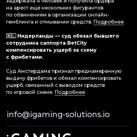
задержала 4 человек и получила ордера
на арест ещё нескольких фигурантов
Terms of Service
по обвинениям в организации онлайн-
Privacy Policy
гемблинга и отмывании средств.
Подробнее
🇳🇱 Нидерланды — суд обязал бывшего
сотрудника саппорта BetCity
© iGaming Solutions, 2026
компенсировать ущерб за схему
с фрибетами.
Суд Амстердама признал преднамеренную
выдачу фрибетов и обязал компенсировать
ущерб, связанный с выводом средств
по игровой схеме.
Подробнее