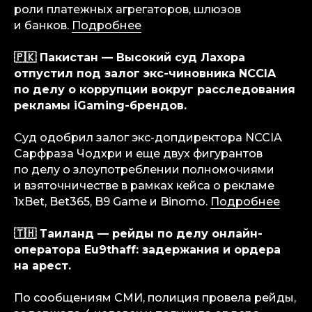
роли платежных агрегаторов, шлюзов
и банков.
Подробнее
info@igaming-solutions.io
🇵🇰 Пакистан — Высокий суд Лахора
отпустил под залог экс-чиновника NCCIA
по делу о коррупции вокруг расследования
рекламы iGaming-брендов.
iGS — ваш ориентир в индустрии
гемблинга и беттинга. Мы можем быть
Суд одобрил залог экс-допдиректора NCCIA
полезны на всех уровнях — от новостей
и обзоров до аналитических разборов
Сарфраза Чодхри и еще двух фигурантов
и консалтинговой поддержки.
по делу о злоупотреблении полномочиями
и взяточничестве в рамках кейса о рекламе
Аналитика
1xBet, Bet365, B9 Game и Binomo.
Подробнее
Медиа
Консалтинговые услуги
🇹🇭 Таиланд — рейды по делу онлайн-
Карьера
оператора Eu9thaff: задержания и ордера
Партнерам
на арест.
Контакты
По сообщениям СМИ, полиция провела рейды,