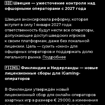
🇸🇪 Швеция — ужесточение контроля над
офшорными операторами с 2027 года
iGS — ваш ориентир в индустрии
гемблинга и беттинга. Мы можем быть
Швеция анонсировала реформу, которая
полезны на всех уровнях — от новостей
и обзоров до аналитических разборов
вступит в силу 1 января 2027 года:
и консалтинговой поддержки.
ответственность будут нести все операторы,
допускающие доступ шведских игроков
Аналитика
к своим платформам, даже без локальной
Медиа
лицензии. Цель — сузить «окно» для
Консалтинговые услуги
офшорных операторов и поддержать долю
Карьера
легального рынка.
Подробнее
Партнерам
🇫🇮🇳🇱 Финляндия и Нидерланды — новые
Контакты
лицензионные сборы для iGaming-
операторов
Terms of Service
В Финляндии утверждён новый
Privacy Policy
лицензионный сбор для онлайн-операторов
азартных игр в размере € 29 000, а изменения