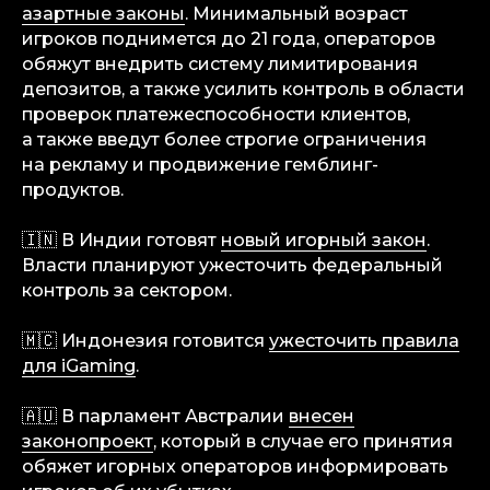
азартные законы
. Минимальный возраст
игроков поднимется до 21 года, операторов
обяжут внедрить систему лимитирования
депозитов, а также усилить контроль в области
проверок платежеспособности клиентов,
а также введут более строгие ограничения
на рекламу и продвижение гемблинг-
продуктов.
info@igaming-solutions.io
🇮🇳 В Индии готовят
новый игорный закон
.
Власти планируют ужесточить федеральный
контроль за сектором.
iGS — ваш ориентир в индустрии
гемблинга и беттинга. Мы можем быть
🇲🇨 Индонезия готовится
ужесточить правила
полезны на всех уровнях — от новостей
и обзоров до аналитических разборов
для iGaming
.
и консалтинговой поддержки.
🇦🇺 В парламент Австралии
внесен
Аналитика
законопроект
, который в случае его принятия
Медиа
обяжет игорных операторов информировать
Консалтинговые услуги