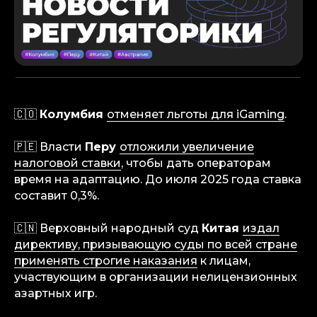
🇨🇴
Колумбия
отменяет льготы для iGaming
.
🇵🇪 Власти
Перу
отложили увеличение
налоговой ставки
, чтобы дать операторам
время на адаптацию. До июля 2025 года ставка
составит 0,3%.
info@igaming-solutions.io
🇨🇳 Верховный народный суд
Китая
издал
директиву, призывающую суды по всей стране
применять строгие наказания
к лицам,
iGS — ваш ориентир в индустрии
участвующим в организации нелицензионных
гемблинга и беттинга. Мы можем быть
азартных игр.
полезны на всех уровнях — от новостей
и обзоров до аналитических разборов
и консалтинговой поддержки.