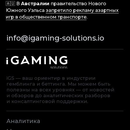
🇦🇺 В
Австралии
правительство Нового
Южного Уэльса
запретило рекламу азартных
Аналитика
игр в общественном транспорте
.
Медиа
Консалтинговые услуги
Карьера
Партнерам
Контакты
Terms of Service
Privacy Policy
© iGaming Solutions, 2026