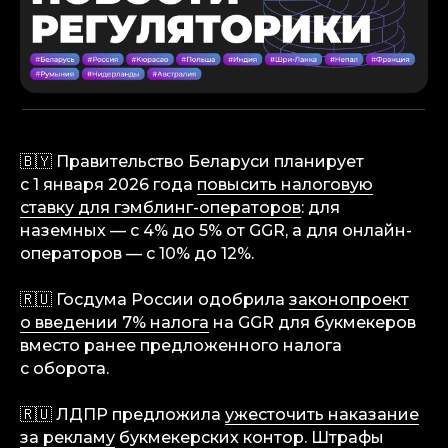
🇧🇾 Правительство Беларуси планирует
с 1 января 2026 года
повысить налоговую
ставку для гэмблинг-операторов
: для
наземных — с 4% до 5% от GGR, а для онлайн-
операторов — с 10% до 12%.
🇷🇺 Госдума России одобрила
законопроект
о введении 7% налога
на GGR для букмекеров
вместо ранее предложенного налога
с оборота.
🇷🇺 ЛДПР предложила
ужесточить наказание
за рекламу
букмекерских контор. Штрафы