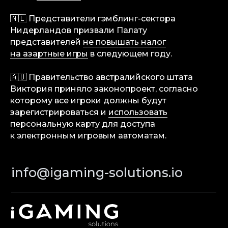
Карьера
Партнерам
🇳🇱 Представители гэмблинг-сектора
Нидерландов призвали Палату
Контакты
представителей
не повышать налог
на азартные игры
в следующем году.
Terms of Service
🇦🇺 Правительство австралийского штата
Privacy Policy
Виктория приняло законопроект, согласно
которому все игроки должны будут
зарегистрироваться и
использовать
персональную карту
для доступа
© iGaming Solutions, 2026
к электронным игровым автоматам.