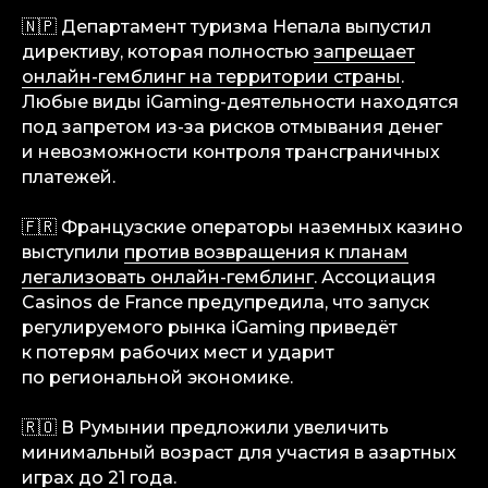
🇳🇵 Департамент туризма Непала выпустил
директиву, которая полностью
запрещает
онлайн-гемблинг на территории страны
.
Любые виды iGaming-деятельности находятся
под запретом из-за рисков отмывания денег
и невозможности контроля трансграничных
платежей.
info@igaming-solutions.io
🇫🇷 Французские операторы наземных казино
выступили
против возвращения к планам
легализовать онлайн-гемблинг
. Ассоциация
Casinos de France предупредила, что запуск
iGS — ваш ориентир в индустрии
гемблинга и беттинга. Мы можем быть
регулируемого рынка iGaming приведёт
полезны на всех уровнях — от новостей
и обзоров до аналитических разборов
к потерям рабочих мест и ударит
и консалтинговой поддержки.
по региональной экономике.
Аналитика
🇷🇴 В Румынии предложили увеличить
Медиа
минимальный возраст для участия в азартных
Консалтинговые услуги
играх
до 21 года
.