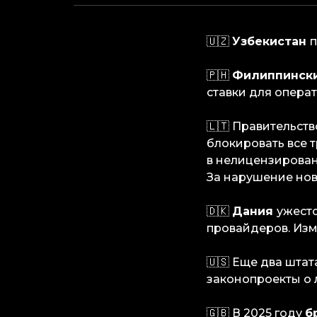
🇺🇿
Узбекистан
п
🇵🇭
Филиппинск
ставки для операт
🇱🇹 Правительст
блокировать все 
в нелицензированн
За нарушение нов
🇩🇰
Дания
ужесто
провайдеров. Изме
🇺🇸 Еще два шта
законопроекты о 
🇬🇧 В 2025 году
б