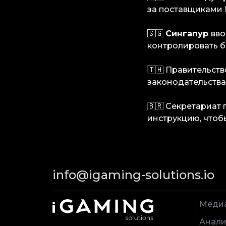
за поставщиками
🇸🇬
Сингапур
вво
контролировать б
🇹🇭 Правительст
законодательства
🇧🇷 Секретариат 
инструкцию, чтоб
info@igaming-solutions.io
Меди
Анали