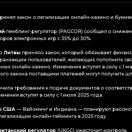
ринял закон о легализации онлайн-казино и букме
ий
гемблинг-регулятор (PAGCOR) сообщил о сниже
оров электронных игр с 35% до 30%.
во
Литвы
приняло закон, который обязывает финан
транзакции пользователей, желающих пополнить сво
ых онлайн-казино. Изменения вступят в силу с 1 ма
ого закона поставщики платежей могут получить шт
чила требования к подаче документов о соответств
нения вступят в силу с 1 июля 2025 года.
та
США
— Вайоминг и Индиана — планируют рассмо
легализации онлайн-гейминга в 2025 году.
ританский регулятор
(UKGC) ужесточит контроль