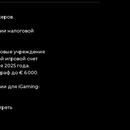
керов.
нии налоговой
совые учреждения
й игровой счет
я 2025 года.
раф до € 6 000.
ии для iGaming-
треть