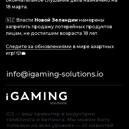
окончательное слушание дела назначено на
Контакты
18 марта.
🇳🇿 Власти
Новой Зеландии
намерены
Terms of Service
запретить продажу лотерейных продуктов
Privacy Policy
лицам, не достигшим возраста 18 лет.
Следите за обновлениями
в мире азартных
игр! 🎲💼
© iGaming Solutions, 2026