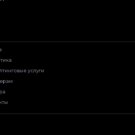
а
тика
лтинговые услуги
ерам
ра
кты