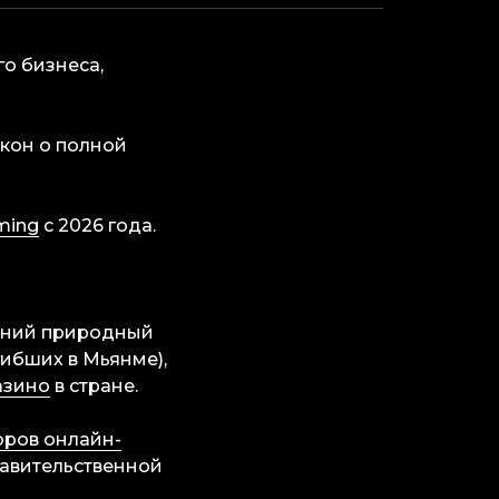
о бизнеса,
акон о полной
ming
с 2026 года.
вний природный
гибших в Мьянме),
азино
в стране.
оров онлайн-
равительственной