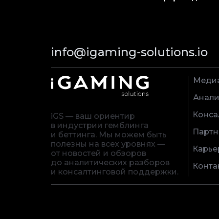
info@igaming-solutions.io
Меди
Анали
Конса
iGS — ваш ориентир
в индустрии гемблинга
Партн
и беттинга. Мы можем быть
полезны на всех уровнях —
Карье
от новостей и обзоров
до аналитических разборов
Конта
и консалтинговой поддержки.