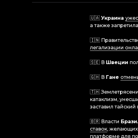
🇺🇦
Украина
ужес
а также запретила
🇮🇳 Правительств
легализации онл
🇸🇪 В
Швеции
по
🇬🇭 В
Гане
отмен
🇹🇭 Землетрясен
катаклизм, унесш
заставил тайский
🇧🇷 Власти
Браз
ставок
, желающих
платформе для по