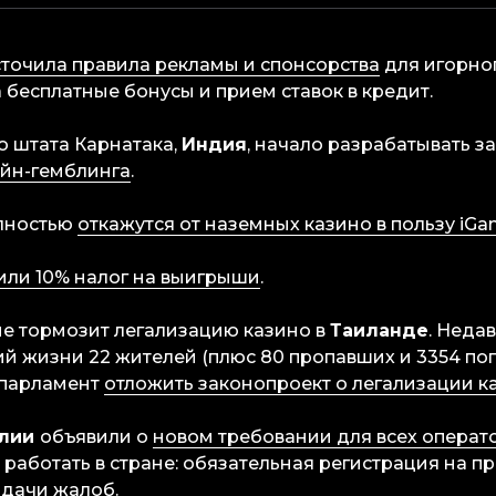
точила правила рекламы и спонсорства
для игорног
 бесплатные бонусы и прием ставок в кредит.
о штата Карнатака,
Индия
, начало разрабатывать з
айн-гемблинга
.
лностью
откажутся от наземных казино в пользу iGa
или 10% налог на выигрыши
.
ие тормозит легализацию казино в
Таиланде
. Неда
ий жизни 22 жителей (плюс 80 пропавших и 3354 по
 парламент
отложить законопроект о легализации к
илии
объявили о
новом требовании для всех операт
 работать в стране: обязательная регистрация на п
дачи жалоб.