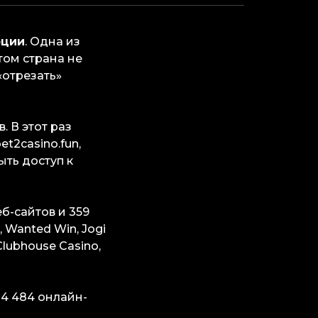
рции
. Одна из
том страна не
«отрезать»
 В этот раз
t2casino.fun,
ыть доступ к
б-сайтов и 359
 Wanted Win, Jogi
 Clubhouse Casino,
 4 484 онлайн-