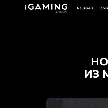
Решения
Прое
НО
ИЗ 