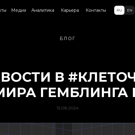
кты
Медиа
Аналитика
Карьера
Контакты
RU
EN
БЛОГ
ВОСТИ В #КЛЕТО
МИРА ГЕМБЛИНГА 
15.08.2024