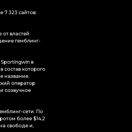
 7 323 сайтов:
 от властей
дение гемблинг-
Sportingwin в
в состав которого
ое название.
рский оператор
 и созвучное
емблинг-сети. По
ротом более $14,2
на свободе и,