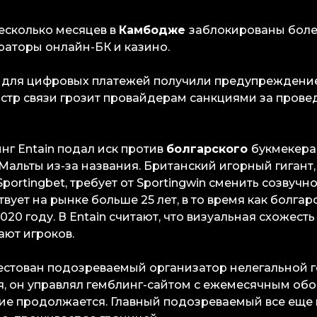
несколько месяцев в
Камбодже
заблокированы более
ераторы онлайн-БК и казино.
 для цифровых платежей получили предупреждение
истр связи грозит провайдерам санкциями за прове
нг Entain подал иск против
болгарского
букмекера 
альты из-за названия. Британский игорный гигант, 
portingbet, требует от Sportingwin сменить созвучн
твует на рынке больше 25 лет, в то время как болга
020 году. В Entain считают, что визуальная схожесть
ают игроков.
естован подозреваемый организатор нелегальной г
, он управлял гемблинг-сайтом с ежемесячным обо
ие продолжается. Главный подозреваемый все еще 