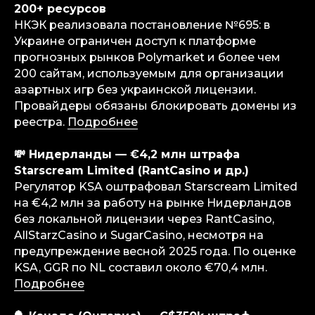
200+ ресурсов
НКЭК реализовала постановление №695: в
Украине ограничен доступ к платформе
прогнозных рынков Polymarket и более чем
200 сайтам, используемым для организации
азартных игр без украинской лицензии.
Провайдеры обязаны блокировать домены из
реестра.
Подробнее
💸 Нидерланды — €4,2 млн штрафа
Starscream Limited (RantCasino и др.)
Регулятор KSA оштрафовал Starscream Limited
на €4,2 млн за работу на рынке Нидерландов
без локальной лицензии через RantCasino,
AllStarzCasino и SugarCasino, несмотря на
предупреждение весной 2025 года. По оценке
KSA, GGR по NL составил около €70,4 млн.
Подробнее