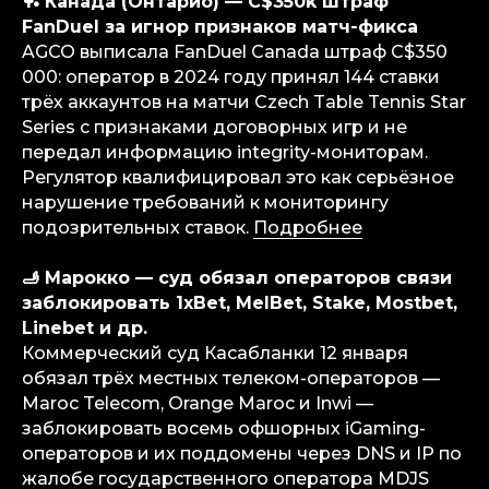
🏓 Канада (Онтарио) — C$350k штраф
FanDuel за игнор признаков матч-фикса
info@igaming-solutions.io
AGCO выписала FanDuel Canada штраф C$350
000: оператор в 2024 году принял 144 ставки
трёх аккаунтов на матчи Czech Table Tennis Star
Series с признаками договорных игр и не
передал информацию integrity-мониторам.
iGS — ваш ориентир в индустрии
гемблинга и беттинга. Мы можем быть
Регулятор квалифицировал это как серьёзное
полезны на всех уровнях — от новостей
нарушение требований к мониторингу
и обзоров до аналитических разборов
и консалтинговой поддержки.
подозрительных ставок.
Подробнее
Аналитика
🫸 Марокко — суд обязал операторов связи
Медиа
заблокировать 1xBet, MelBet, Stake, Mostbet,
Linebet и др.
Консалтинговые услуги
Коммерческий суд Касабланки 12 января
Карьера
обязал трёх местных телеком-операторов —
Партнерам
Maroc Telecom, Orange Maroc и Inwi —
Контакты
заблокировать восемь офшорных iGaming-
операторов и их поддомены через DNS и IP по
жалобе государственного оператора MDJS
Terms of Service