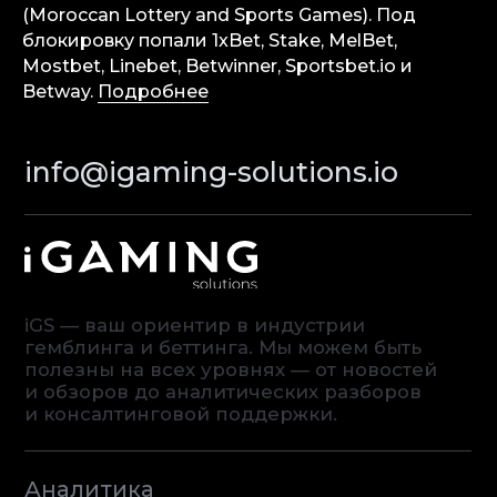
(Moroccan Lottery and Sports Games). Под
Privacy Policy
блокировку попали 1xBet, Stake, MelBet,
Mostbet, Linebet, Betwinner, Sportsbet.io и
Betway.
Подробнее
© iGaming Solutions, 2026