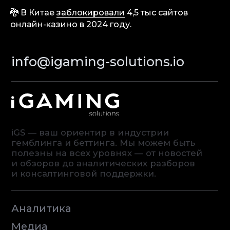
Партнерам
🐉 В Китае
заблокировали
4,5 тыс сайтов
Контакты
онлайн-казино в 2024 году.
Terms of Service
Privacy Policy
© iGaming Solutions, 2026