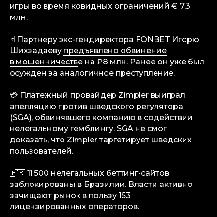
игры во время ковидных ограничений € 7,3
млн.
🃏 Партнеру экс-гендиректора FONBET Игорю
Шихзадаеву
предъявлено обвинение
в мошенничеств
е на ₽8 млн. Ранее он уже был
info@igaming-solutions.io
осужден за аналогичное преступление.
💳 Платежный провайдер
Zimpler выиграл
апелляцию
против шведского регулятора
(SGA), обвинявшего компанию в содействии
iGS — ваш ориентир в индустрии
гемблинга и беттинга. Мы можем быть
нелегальному гемблингу. SGA не смог
полезны на всех уровнях — от новостей
доказать, что Zimpler таргетирует шведских
и обзоров до аналитических разборов
и консалтинговой поддержки.
пользователей.
Аналитика
🇧🇷 11 500 нелегальных беттинг-сайтов
Медиа
заблокированы
в Бразилии. Власти активно
зачищают рынок в пользу 153
Консалтинговые услуги
лицензированных операторов.
Карьера