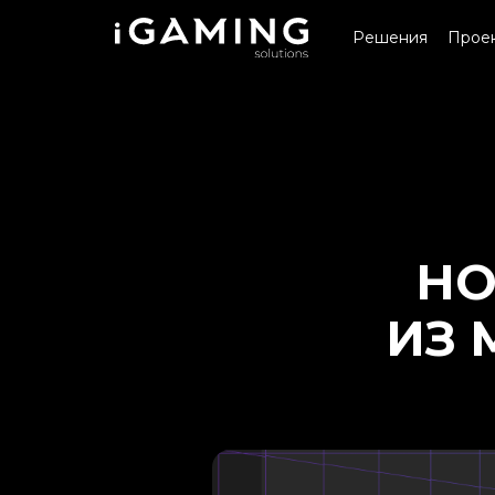
Решения
Прое
НО
ИЗ 