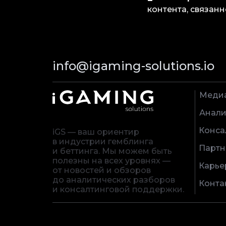
контента, связанн
info@igaming-solutions.io
Меди
Анали
Конса
iGS — ваш ориентир
в индустрии гемблинга
Партн
и беттинга. Мы можем быть
полезны на всех уровнях —
Карье
от новостей и обзоров
до аналитических разборов
Конта
и консалтинговой поддержки.