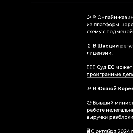
🤳🏼 Онлайн-кази
из платформ, чер
схему с подменой 
📄 В
Швеции
регу
лицензии.
👨🏼‍⚖️ Суд
ЕС
может 
проигранные деп
🔎 В
Южной Коре
🤑 Бывший минис
работе нелегальн
выручки разблок
🖥 С октября 2024