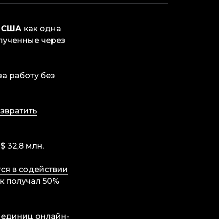
и
США
как одна
олученные через
 за работу без
звратить
$ 32,8 млн.
ся в содействии
к получал 50%
 единиц онлайн-