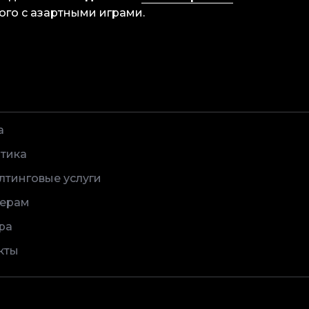
ого с азартными играми.
а
тика
лтинговые услуги
ерам
ра
кты