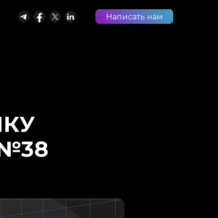
Написать нам
ЧКУ
 №38