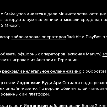
но Stake упоминается в деле Министерства юстици
ез которую
злоумышленники отмывали средства
, п
SIM-карт.
лятор
заблокировал операторов
Jackbit и PlayBet.io
обязать офшорных операторов (включая Мальту)
во
озиты
игрокам из Австрии и Германии.
е
раскрыли нелегальное онлайн-казино
с оборотом 
тр связи
Индонезии
Буди Ари Сетиади
подозревает
ых онлайн-казино. По версии обвинителей, чиновни
ированных им платформ.
 года власти
Индонезии
заблокировали
более 2 млн