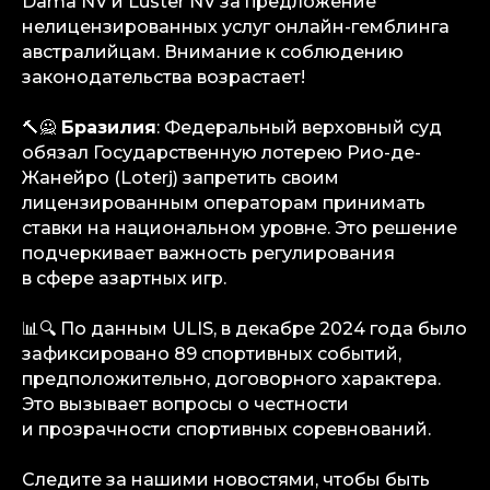
Dama NV и Luster NV за предложение
info@igaming-solutions.io
нелицензированных услуг онлайн-гемблинга
австралийцам. Внимание к соблюдению
законодательства возрастает!
iGS — ваш ориентир в индустрии
🔨🙅
Бразилия
: Федеральный верховный суд
гемблинга и беттинга. Мы можем быть
обязал Государственную лотерею Рио-де-
полезны на всех уровнях — от новостей
и обзоров до аналитических разборов
Жанейро (Loterj) запретить своим
и консалтинговой поддержки.
лицензированным операторам принимать
ставки на национальном уровне. Это решение
Аналитика
подчеркивает важность регулирования
Медиа
в сфере азартных игр.
Консалтинговые услуги
Карьера
📊🔍 По данным ULIS, в декабре 2024 года было
Партнерам
зафиксировано 89 спортивных событий,
Контакты
предположительно, договорного характера.
Это вызывает вопросы о честности
и прозрачности спортивных соревнований.
Terms of Service
Privacy Policy
Следите за нашими новостями, чтобы быть