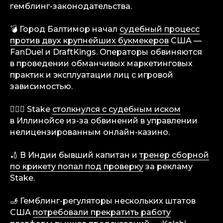
гемблинг-законодательства.
💣 Город Балтимор начал
судебный процесс
против двух крупнейших букмекеров
США —
FanDuel и DraftKings. Операторы обвиняются
в проведении обманчивых маркетинговых
практик и эксплуатации лиц с игровой
зависимостью.
👨🏼‍⚖️ Stake
столкнулся с судебным иском
в Иллинойсе из-за обвинений в управлении
нелицензированным онлайн-казино.
🏏 В Индии бывший капитан и
тренер сборной
по крикету попал под проверку
за рекламу
Stake.
🫸 Гемблинг-регуляторы нескольких штатов
США
потребовали прекратить работу