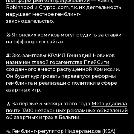
платформ рынков предсказаний
— Kalshi,
Robinhood и Crypto. cоm, т.к. их деятельность
info@igaming-solutions.io
нарушает местное гемблинг-
законодательство.
🎤 Японских
комиков могут осудить за ставки
iGS — ваш ориентир в индустрии
на оффшорных сайтах.
гемблинга и беттинга. Мы можем быть
полезны на всех уровнях — от новостей
и обзоров до аналитических разборов
🌆 Экс-замглавы КРАИЛ Геннадий Новиков
и консалтинговой поддержки.
назначен главой госагентства ПлейСити
,
созданного вместо распущенной Комиссии.
Аналитика
Он будет курировать перезапуск реформы
Медиа
гемблинга и реализацию политики в сфере
Консалтинговые услуги
азартных игр.
Карьера
Партнерам
🧹 За первые 3 месяца этого года
Meta удалила
Контакты
почти 1300 незаконных рекламных объявлений
об азартных играх в Бельгии.
Terms of Service
🪤 Гемблинг-регулятор Нидерландов (KSA)