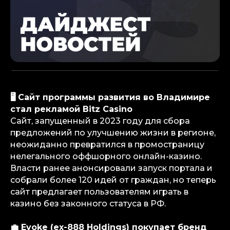
🖥 Сайт программы развития во Владимире
стал рекламой Bitz Casino
Сайт, запущенный в 2023 году для сбора
предложений по улучшению жизни в регионе,
неожиданно превратился в промостраницу
нелегального оффшорного онлайн-казино.
Власти ранее анонсировали запуск портала и
собрали более 120 идей от граждан, но теперь
сайт предлагает пользователям играть в
казино без законного статуса в РФ.
💼 Evoke (ex-888 Holdings) покупает бренд