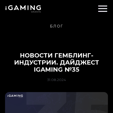
БЛОГ
НОВОСТИ ГЕМБЛИНГ-
ИНДУСТРИИ. ДАЙДЖЕСТ
IGAMING №35
31.08.2024