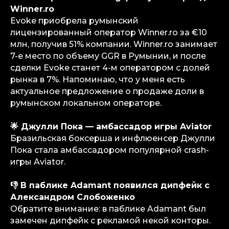
Winner.ro
Evoke приобрела румынский
лицензированный оператор Winner.ro за €10
млн, получив 51% компании. Winner.ro занимает
7-е место по объему GGR в Румынии, и после
сделки Evoke станет 4-м оператором с долей
рынка в 7%. Напоминаю, что у меня есть
актуальное предложение о продаже доли в
румынском локальном операторе.
🌟 Джулли Пока — амбассадор игры Aviator
Бразильская боксерша и инфлюенсер Джулли
Пока стала амбассадором популярной crash-
игры Aviator.
👎 В паблике Adamant появился дипфейк с
Александром Слобоженко
Обратите внимание: в паблике Adamant был
info@igaming-solutions.io
замечен дипфейк с рекламой некой конторы.