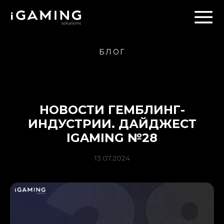
БЛОГ
НОВОСТИ ГЕМБЛИНГ-
ИНДУСТРИИ. ДАЙДЖЕСТ
IGAMING №28
13.07.2024