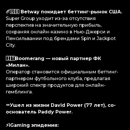
☄️🇺🇸 Betway покидает беттинг-рынок США.
Super Group уходит из-за отсутствия
перспектив на значительную прибыль,
сохраняя онлайн-казино в Нью-Джерси и
Пенсильвании под брендами Spin и Jackpot
City.
🇮🇹Boomerang — новый партнер ФК
«Милан».
Оператор становится официальным беттинг-
партнером футбольного клуба, предлагая
широкий спектр продуктов для онлайн-
гемблинга.
⚰️Ушел из жизни David Power (77 лет), со-
основатель Paddy Power.
info@igaming-solutions.io
⚡️iGaming эпидемия: