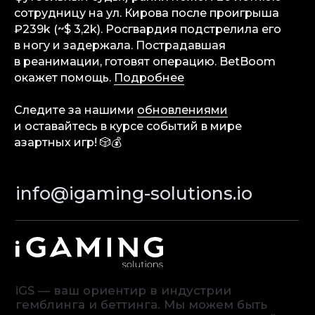
Контакты
сотрудницу на ул. Кирова после проигрыша
₽239k (~$ 3,2k). Росгвардия подстрелила его
в ногу и задержала. Пострадавшая
Terms of Service
в реанимации, готовят операцию. BetBoom
Privacy Policy
окажет помощь.
Подробнее
Следите за нашими
обновлениями
и оставайтесь в курсе событий в мире
азартных игр! 🎲💰
© iGaming Solutions, 2026