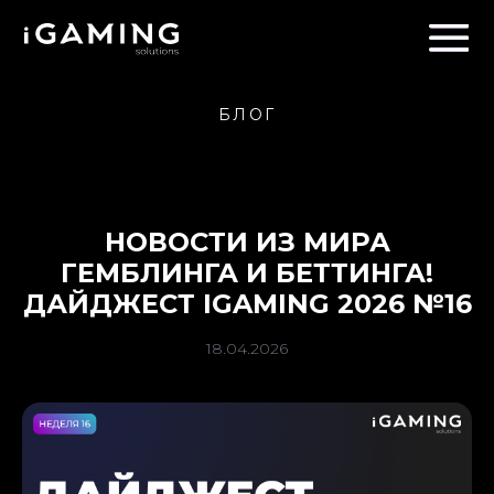
БЛОГ
НОВОСТИ ИЗ МИРА
ГЕМБЛИНГА И БЕТТИНГА!
ДАЙДЖЕСТ IGAMING 2026 №16
18.04.2026