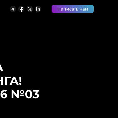
Написать нам
А
ГА!
26 №03