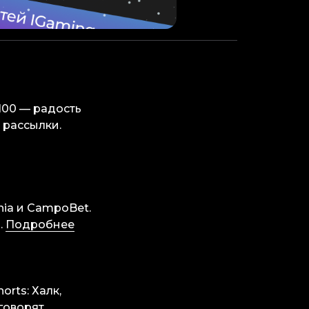
100 — радость
 рассылки.
ia и CampoBet.
.
Подробнее
rts: Халк,
говорят