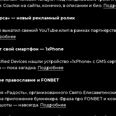
. Ссылки на сайты, конечно, в описании и био.
Подр
Барса» — новый рекламный ролик
р выкатил свежий YouTube‑клип в рамках партнёрств
робнее
ит свой смартфон — 1xPhone
tified Devices нашли устройство «1xPhone» с GMS‑се
 — пока загадка.
Подробнее
кое православие и FONBET
ля «Радость», организованного Свято‑Елисаветинск
на приложение букмекера. Фраза про FONBET и ко
ншоты — навсегда.
Подробнее