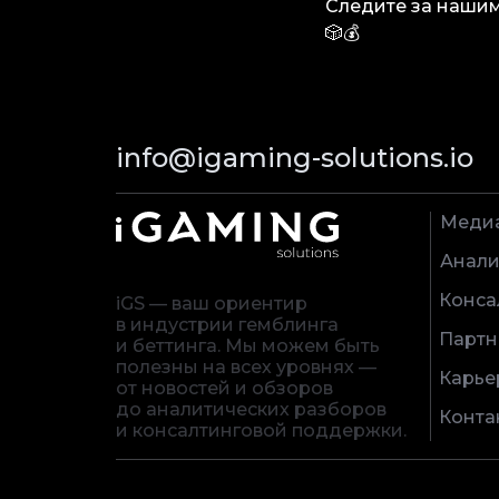
Следите за наши
🎲💰
info@igaming-solutions.io
Меди
Анали
Конса
iGS — ваш ориентир
в индустрии гемблинга
Партн
и беттинга. Мы можем быть
полезны на всех уровнях —
Карье
от новостей и обзоров
до аналитических разборов
Конта
и консалтинговой поддержки.