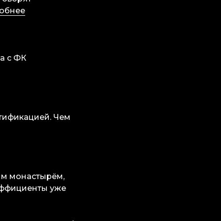
обнее
а с ФК
ртификацией. Чем
им монастырём,
эффициенты уже