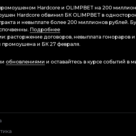
 промоушеном Hardcore и OLIMPBET на 200 миллион
оушен Hardcore обвинил БК OLIMPBET в одностор
ракта и невыплате более 200 миллионов рублей. Бу
еспочвенны.
Подробнее
ии: расторжение договоров, невыплата гонораров и
 промоушена и БК 27 февраля.
ми
обновлениями
и оставайтесь в курсе событий в м
а
тика