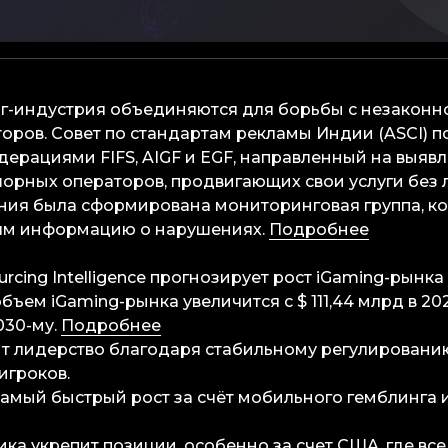
инг-индустрия объединяются для борьбы с незакон
ров. Совет по стандартам рекламы Индии (ASCI) п
ерациями FIFS, AIGF и EGF, направленный на выяв
орных операторов, продвигающих свои услуги без 
ния была сформирована мониторинговая группа, ко
тям информацию о нарушениях.
Подробнее
urcing Intelligence прогнозирует рост iGaming-рынка 
объем iGaming-рынка увеличится с $ 111,44 млрд в 20
2030-му.
Подробнее
т лидерство благодаря стабильному регулировани
игроков.
амый быстрый рост за счёт мобильного гемблинга 
ка укрепит позиции, особенно за счет США, где вс