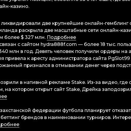
айн-казино.
нде ликвидировали две крупнейшие онлайн-гемблинг с
иланда раскрыла две масштабные сети онлайн-каз
 более $ 327 млн.
Подробнее
связан с сайтом hydra888f.com — более 18 тыс. пол
340 млн в год. Девять человек получили ордеры на а
я привела к аресту администратора сайта PgSlot99
держанный признался в отмывании денег через подст
озрили в нативной рекламе Stake. Из-за видео, где
м, на котором открыт сайт Stake, Дрейка заподозри
нее
азахстанской федерации футбола планирует отказат
 беттинг брендов в наименовании турниров. Интер
робнее