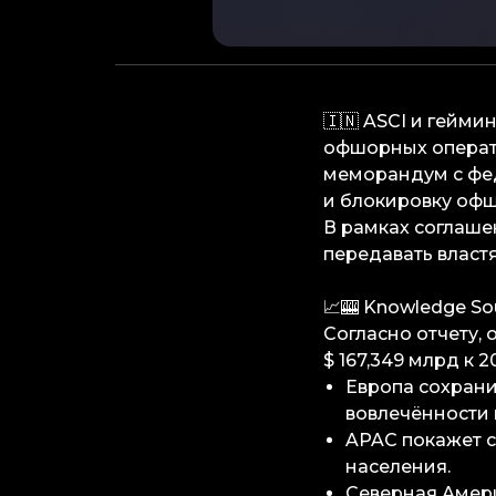
🇮🇳 ASCI и гейм
офшорных операто
меморандум с фед
и блокировку офш
В рамках соглаше
передавать влас
📈🎰 Knowledge So
Согласно отчету, 
$ 167,349 млрд к 
Европа сохрани
вовлечённости 
APAC покажет с
населения.
Северная Амери