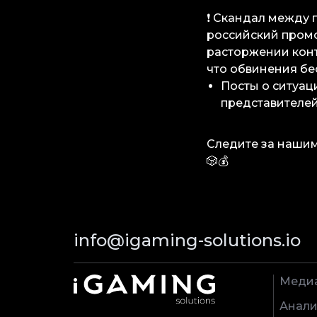
❗️ Скандал между
российский пром
расторжении конт
что обвинения б
Посты о ситуац
представителей
Следите за наши
🎲💰
info@igaming-solutions.io
Меди
Анали