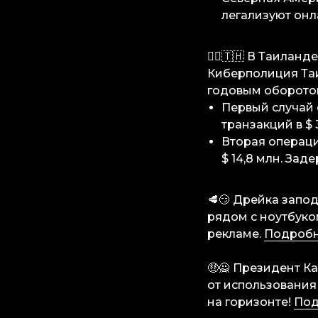
легализуют онл
👮‍♂️🇹🇭 В Таила
Киберполиция Та
годовым оборотом
Первый случай 
транзакций в $ 
Вторая операци
$ 14,8 млн. За
🥩😏 Дрейка запод
рядом с ноутбуко
рекламе.
Подроб
🤑🙅 Президент К
от использования
на горизонте!
Под