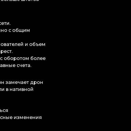
ети.
ино с общим
ьзователей и объем
рест.
 с оборотом более
авные счета.
 он замечает дрон
ли в нативной
ься
есные изменения