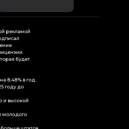
ной рекламой
одписал
ление
лицензии.
торая будет
на 8,48% в год.
25 году до
ю и высокой
и молодого
е больше штатов