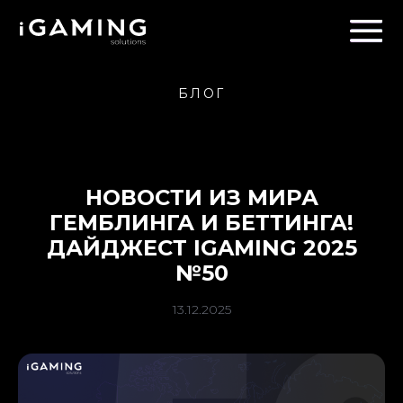
БЛОГ
НОВОСТИ ИЗ МИРА
ГЕМБЛИНГА И БЕТТИНГА!
ДАЙДЖЕСТ IGAMING 2025
№50
13.12.2025