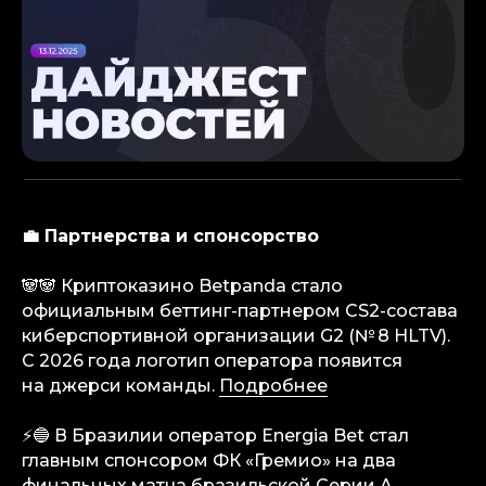
💼 Партнерства и спонсорство
🐼🐼 Криптоказино Betpanda стало
официальным беттинг-партнером CS2-состава
киберспортивной организации G2 (№ 8 HLTV).
С 2026 года логотип оператора появится
на джерси команды.
Подробнее
⚡️🔵 В Бразилии оператор Energia Bet стал
главным спонсором ФК «Гремио» на два
финальных матча бразильской Серии A.