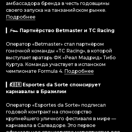
амбассадора бренда в честь годовщины
своего запуска на танзанийском рынке.
Подробнее
▎⚡🏎 Партнёрство Betmaster и TC Racing
Оператор «Betmaster» стал партнёром
гоночной команды «TC Racing», в которой
выступает вратарь ФК «Реал Мадрид» Тибо
Куртуа. Команда участвует в испанском
чемпионате Formula 4.
Подробнее
info@igaming-solutions.io
▎💃🇧🇷 Esportes da Sorte спонсирует
карнавалы в Бразилии
Оператор «Esportes da Sorte» подписал
iGS — ваш ориентир в индустрии
годовой контракт на спонсорство
гемблинга и беттинга. Мы можем быть
полезны на всех уровнях — от новостей
крупнейшего уличного фестиваля в мире —
и обзоров до аналитических разборов
и консалтинговой поддержки.
карнавала в Салвадоре. Это первое