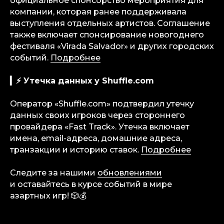
официальное спонсорство мероприятия для
компании, которая ранее поддерживала
Аналитика
выступления отдельных артистов. Соглашение
Медиа
также включает спонсирование новогоднего
Консалтинговые услуги
фестиваля «Virada Salvador» и других городских
Карьера
событий.
Подробнее
Партнерам
Контакты
▎⚡️ Утечка данных у Shuffle.com
Оператор «Shuffle.com» подтвердил утечку
Terms of Service
данных своих игроков через стороннего
Privacy Policy
провайдера «Fast Track». Утечка включает
имена, email-адреса, домашние адреса,
транзакции и историю ставок.
Подробнее
© iGaming Solutions, 2026
Следите за нашими
обновлениями
и оставайтесь в курсе событий в мире
азартных игр! 🎲💰