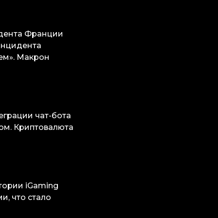
идента Франции
инцидента
ем». Макрон
еграции чат-бота
сом. Криптовалюта
тории iGaming
и, что стало