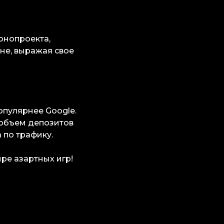
конопроекта,
не, выражая свое
опулярнее Google.
 объем депозитов
a по трафику.
ире азартных игр!