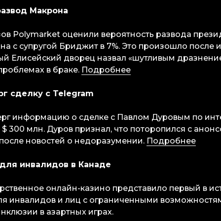
 развод Макрона
ов Polymarket оценили вероятность развода през
а с супругой Бриджит в 7%. Это произошло после 
рый Елисейский дворец назвал «шутливым дразнени
проблемах в браке.
Подробнее
рг сделку с Telegram
рг информацию о сделке с Павлом Дуровым по инт
а $ 300 млн. Дуров признал, что поторопился с анон
 после новостей о недоразумении.
Подробнее
т для инвалидов в Канаде
рственное онлайн-казино представило первый в ис
ля инвалидов и лиц с ограниченными возможностям
нклюзии в азартных играх.