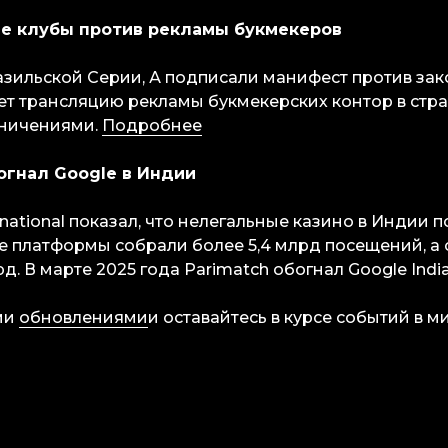
кие клубы против рекламы букмекеров
разильской Серии, А подписали манифест против за
т трансляцию рекламы букмекерских контор в стра
аничениями.
Подробнее
богнал Google в Индии
national показал, что нелегальные казино в Индии п
ие платформы собрали более 5,4 млрд посещений, а
рд. В марте 2025 года Parimatch обогнал Google Indi
ми
обновлениями
и оставайтесь в курсе событий в м