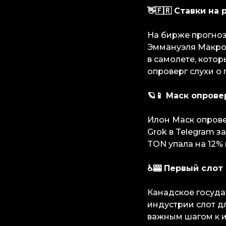
👋🇫🇷 Ставки на
На бирже прогноз
Эммануэля Макрон
в самолете, кото
опроверг слухи о 
🪐📱 Маск опрове
Илон Маск опрове
Grok в Telegram з
TON упала на 12%
♿️🎰 Первый сло
Канадское госуда
индустрии слот д
важным шагом к и