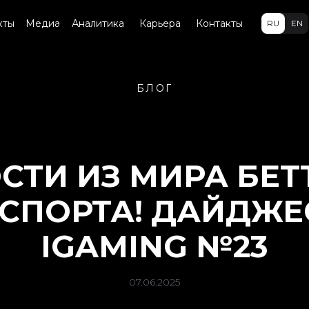
кты
Медиа
Аналитика
Карьера
Контакты
RU
EN
БЛОГ
СТИ ИЗ МИРА БЕТ
 СПОРТА! ДАЙДЖЕ
IGAMING №23
07.06.2025