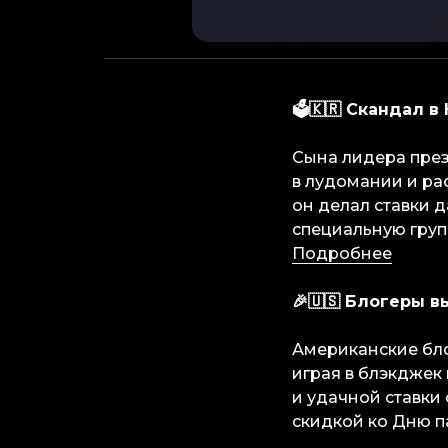
🗳🇰🇷 Скандал 
Сына лидера през
в лудомании и рас
он делал ставки д
специальную груп
Подробнее
🎉🇺🇸 Блогеры 
Американские бло
играя в блэкджек 
и удачной ставки
скидкой ко Дню п