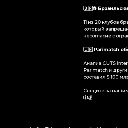
🇧🇷⚽️ Бразильс
11 из 20 клубов б
который запрещае
несогласие с огр
🇮🇳 Parimatch о
Анализ CUTS Inter
Parimatch и друг
составил $ 100 мл
Следите за наши
🎲💰