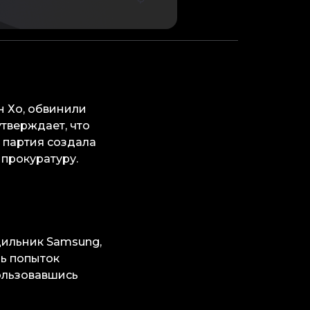
н Хо, обвинили
утверждает, что
я партия создала
 прокуратуру.
дильник Samsung,
ль попыток
пользовавшись