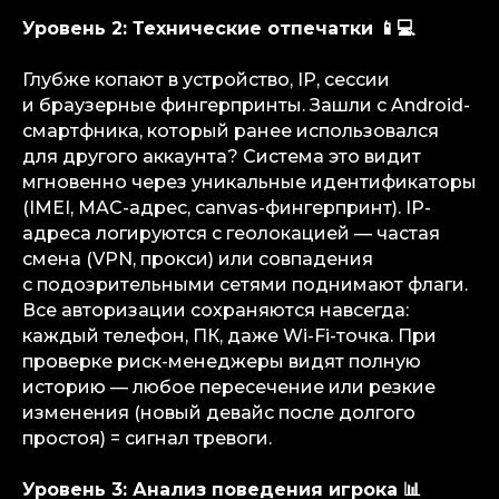
Уровень 2: Технические отпечатки 📱💻
Глубже копают в устройство, IP, сессии
и браузерные фингерпринты. Зашли с Android-
смартфника, который ранее использовался
для другого аккаунта? Система это видит
мгновенно через уникальные идентификаторы
(IMEI, MAC-адрес, canvas-фингерпринт). IP-
адреса логируются с геолокацией — частая
смена (VPN, прокси) или совпадения
с подозрительными сетями поднимают флаги.
Все авторизации сохраняются навсегда:
каждый телефон, ПК, даже Wi-Fi-точка. При
проверке риск-менеджеры видят полную
историю — любое пересечение или резкие
изменения (новый девайс после долгого
простоя) = сигнал тревоги.
Уровень 3: Анализ поведения игрока 📊