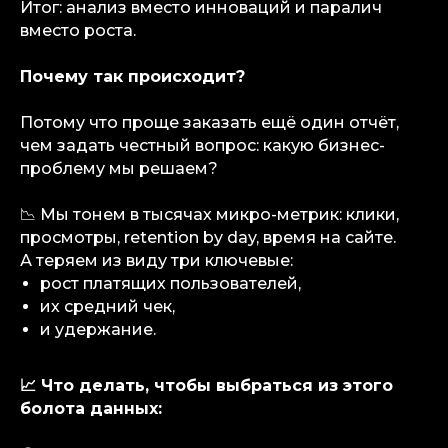
Итог: анализ вместо инноваций и паралич
вместо роста.
Почему так происходит?
Потому что проще заказать ещё один отчёт,
чем задать честный вопрос: какую бизнес-
проблему мы решаем?
📉 Мы тонем в тысячах микро-метрик: клики,
просмотры, retention by day, время на сайте.
А теряем из виду три ключевые:
рост платящих пользователей,
их средний чек,
info@igaming-solutions.io
и удержание.
📈 Что делать, чтобы выбраться из этого
болота данных:
iGS — ваш ориентир в индустрии
гемблинга и беттинга. Мы можем быть
полезны на всех уровнях — от новостей