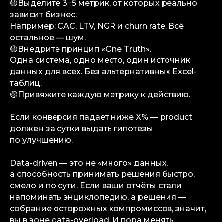
🟡Выделите 3−5 метрик, от которых реально
и обзоров до аналитических разборов
зависит бизнес.
и консалтинговой поддержки.
Например: CAC, LTV, NGR и churn rate. Всё
остальное — шум.
Аналитика
🟡Внедрите принцип «One Truth».
Медиа
Одна система, одно место, один источник
Консалтинговые услуги
данных для всех. Без альтернативных Excel-
Карьера
таблиц.
Партнерам
🟡Привяжите каждую метрику к действию.
Контакты
Если конверсия падает ниже X% — product
должен за сутки выдать гипотезы
Terms of Service
по улучшению.
Privacy Policy
Data-driven — это не «много» данных,
а способность принимать решения быстро,
смело и по сути. Если ваши отчёты стали
© iGaming Solutions, 2026
напоминать энциклопедию, а решения —
собрание осторожных компромиссов, значит,
вы в зоне data-overload. И пора менять