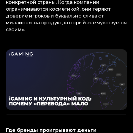
конкретной страны. Когда компании
ограничиваются косметикой, они теряют
доверие игроков и буквально сливают
миллионы на продукт, который «не чувствуется
своим».
Где бренды проигрывают деньги