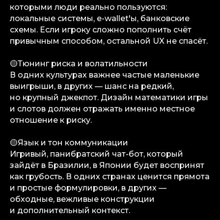
которыми люди реально пользуются:
локальные системы, e-wallet'ы, банковские
схемы. Если игроку сложно пополнить счёт
привычным способом, остальной UX не спасёт.
info@igaming-solutions.io
🟡Тюнинг риска и волатильности
В одних культурах важнее частые маленькие
выигрыши, в других — шанс на редкий,
iGS — ваш ориентир в индустрии
но крупный джекпот. Дизайн математики игры
гемблинга и беттинга. Мы можем быть
и слотов должен отражать именно местное
полезны на всех уровнях — от новостей
и обзоров до аналитических разборов
отношение к риску.
и консалтинговой поддержки.
🟡Язык и тон коммуникации
Аналитика
Игривый, панибратский чат-бот, который
Медиа
зайдёт в Бразилии, в Японии будет воспринят
Консалтинговые услуги
как грубость. В одних странах ценится прямота
Карьера
и простые формулировки, в других —
Партнерам
обходные, вежливые конструкции
Контакты
и дополнительный контекст.