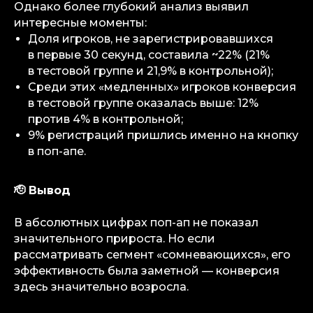
Однако более глубокий анализ выявил
Консалтинговые услуги
интересные моменты:
Карьера
Доля игроков, не зарегистрировавшихся
Партнерам
в первые 30 секунд, составила ~22% (21%
Контакты
в тестовой группе и 21,9% в контрольной);
Среди этих «медленных» игроков конверсия
в тестовой группе оказалась выше: 12%
Terms of Service
против 4% в контрольной;
9% регистраций пришлись именно на кнопку
Privacy Policy
в поп-апе.
🫡 Вывод
© iGaming Solutions, 2026
В абсолютных цифрах поп-ап не показал
значительного прироста. Но если
рассматривать сегмент «сомневающихся», его
эффективность была заметной — конверсия
здесь значительно возросла.