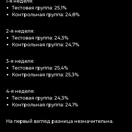
1-я неделя:
Тестовая группа: 25,1%
Контрольная группа: 24,8%
2-я неделя:
Тестовая группа: 24,3%
Контрольная группа: 24,7%
3-я неделя:
info@igaming-solutions.io
Тестовая группа: 25,4%
Контрольная группа: 25,3%
4-я неделя:
iGS — ваш ориентир в индустрии
Тестовая группа: 24,3%
гемблинга и беттинга. Мы можем быть
полезны на всех уровнях — от новостей
Контрольная группа: 24,1%
и обзоров до аналитических разборов
и консалтинговой поддержки.
На первый взгляд разница незначительна.
Аналитика
Медиа