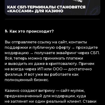
🫰 Как это происходит?
Вы отправляете ссылку на сайт, контакты
поддержки и публичную оферту → проходите
модерацию → получаете эквайринг через СБП.
Всё, теперь можно принимать платежи
и выводить их даже в криптовалюту. Причем
не всегда через ИП или ООО — достаточно
физлица. И вот уже вы работаете как
полноценный бизнес.
Казино создают витрину — сайт-муляж,
предназначенный для модерации, куда
не заглянет ни один реальный клиент. Ставки