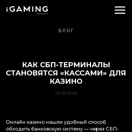
БЛОГ
КАК СБП-ТЕРМИНАЛЫ
СТАНОВЯТСЯ «КАССАМИ» ДЛЯ
КАЗИНО
09.09.2025
Онлайн казино нашли удобный способ
обходить банковскую систему — через СБП-