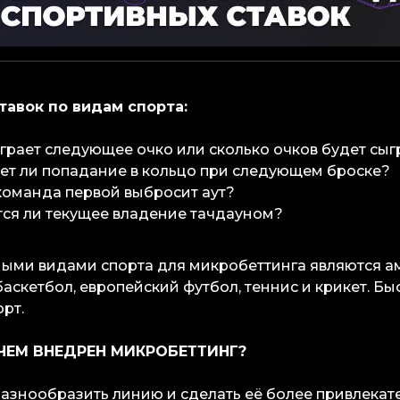
авок по видам спорта:
ыиграет следующее очко или сколько очков будет сыг
дет ли попадание в кольцо при следующем броске?
 команда первой выбросит аут?
ится ли текущее владение тачдауном?
ыми видами спорта для микробеттинга являются а
баскетбол, европейский футбол, теннис и крикет. Б
рт.
ЧЕМ ВНЕДРЕН МИКРОБЕТТИНГ?
разнообразить линию и сделать её более привлекат