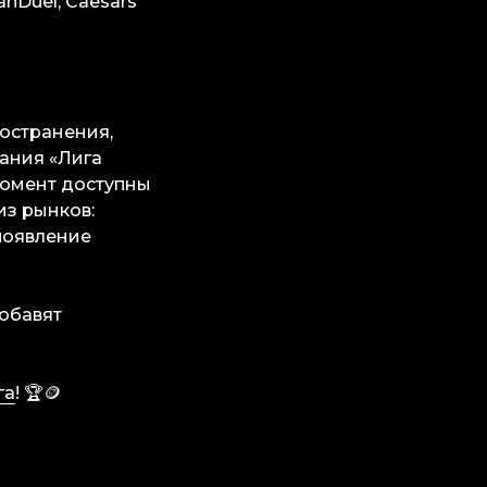
anDuel, Caesars
остранения,
пания «Лига
момент доступны
из рынков:
появление
обавят
га
! 🏆🪙