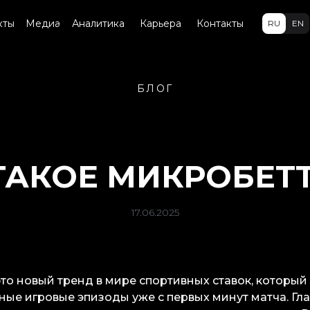
кты
Медиа
Аналитика
Карьера
Контакты
RU
EN
БЛОГ
ТАКОЕ МИКРОБЕТ
17.06.2025
то новый тренд в мире спортивных ставок, который
тные игровые эпизоды уже с первых минут матча. Гл