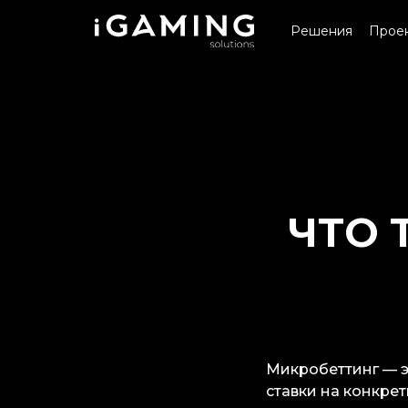
Решения
Прое
ЧТО 
Микробеттинг — э
ставки на конкре