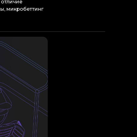
 отличие
ры, микробеттинг