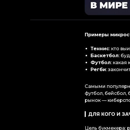
Примеры микрост
Теннис
: кто в
Баскетбол
: бу
Футбол
: какая
Регби
: законч
Самыми популярн
футбол, бейсбол, 
рынок — киберспо
▎ДЛЯ КОГО И ЗА
Цель букмекера: 