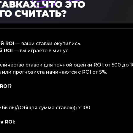
й ROI
— ваши ставки окупились.
й ROI
— вы играете в минус.
личество ставок для точной оценки ROI: от 500 до 
 или прогнозиста начинаются с ROI от 5%.
 ROI?
рибыль)/(Общая сумма ставок))) x 100
а ROI: