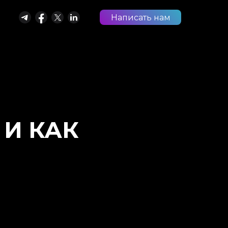
Написать нам
 И КАК