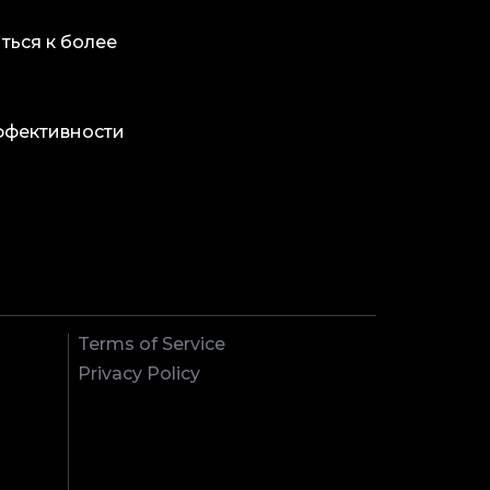
ться к более
эффективности
Terms of Service
Privacy Policy