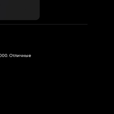
1000. Отличные