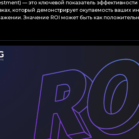
vestment) — это ключевой показатель эффективности
авках, который демонстрирует окупаемость ваших и
ажении. Значение ROI может быть как положительн