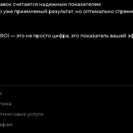
ставок считается надежным показателем.
о уже приемлемый результат, но оптимально стреми
 ROI — это не просто цифра, это показатель вашей 
а
тика
лтинговые услуги
ерам