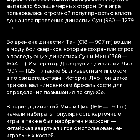
выпадало больше черных сторон. Эта игра
info@igaming-solutions.io
пользовалась огромной популярностью вплоть
до начала правления династии Сун (960 — 1279
гг.).
iGS — ваш ориентир в индустрии
Во времена династии Тан (618 — 907 гг.) вошли
гемблинга и беттинга. Мы можем быть
в моду бои сверчков, которые сохраняли спрос
полезны на всех уровнях — от новостей
и обзоров до аналитических разборов
в последующих династиях Сун и Мин (1368 —
и консалтинговой поддержки.
1644 гг.). Император Дао-цзун из династии Ляо
(907 — 1125 гг.) также был известным игроком,
Аналитика
а по свидетельствам «Истории Ляо», он даже
Медиа
приказывал чиновникам бросать кости для
Консалтинговые услуги
определения повышения по службе.
Карьера
Партнерам
В период династий Мин и Цин (1616 — 1911 гг.)
Контакты
начали набирать популярность карточные
игры, а также был изобретен маджонг —
китайская азартная игра с использованием
Terms of Service
игральных костей.