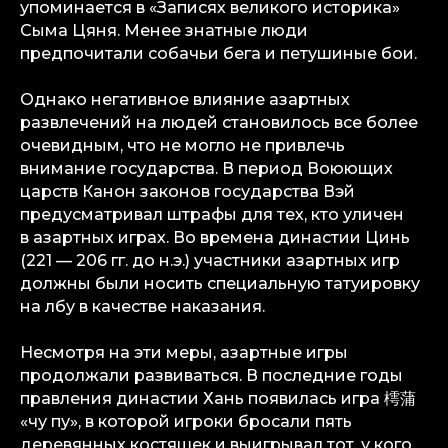
упоминается в «Записях великого историка»
Сыма Цяня. Менее знатные люди
предпочитали собачьи бега и петушиные бои.
Однако негативное влияние азартных
развлечений на людей становилось все более
очевидным, что не могло не привлечь
внимание государства. В период Воюющих
царств Канон законов государства Вэй
предусматривал штрафы для тех, кто уличен
в азартных играх. Во времена династии Цинь
(221 — 206 гг. до н.э.) участники азартных игр
должны были носить специальную татуировку
на лбу в качестве наказания.
Несмотря на эти меры, азартные игры
продолжали развиваться. В последние годы
правления династии Хань появилась игра 樗蒲
«чу пу», в которой игроки бросали пять
деревянных костяшек и выигрывал тот, у кого