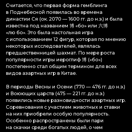
Считается, что первая форма гемблинга
в Поднебесной появилась во времена
династии Ся (ок. 2070 — 1600 гг. до н.э.) и была
известна под названием 博 «бо» или 六博
«лю бо». Это была настольная игра
с использованием 12 фигур, которая по мнению
некоторых исследователей, являлась
предшественницей шахмат. По мере роста
популярности игры иероглиф 博 («бо»)
постепенно стал общим термином для всех
видов азартных игр в Китае.
В периоды Весны и Осени (770 — 476 гг. до н.э.)
и Воюющих царств (475 — 221 гг. до н.э.)
появились новые разновидности азартных игр.
Соревнования с участием животных и ставки
на них приобрели особую популярность.
Особенно распространены были пари
на скачки среди богатых людей, о чем