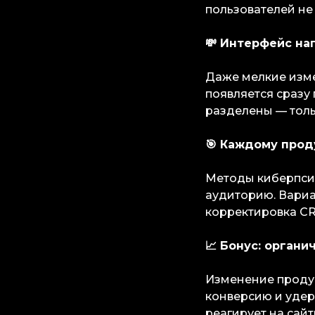
пользователей не 
💸 Интерфейс на
Даже мелкие изме
появляется сразу
разделены — толь
🎯 Каждому прод
Методы киберпсих
аудиторию. Вариа
корректировка CR
📈 Бонус: органи
Изменение продук
конверсию и удер
реагирует на сай