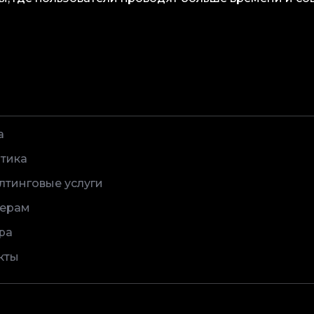
а
тика
лтинговые услуги
ерам
ра
кты