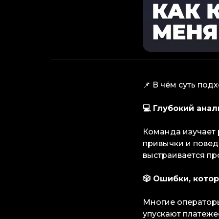
📌 В чём суть подх
💻 Глубокий ана
Команда изучает р
привычки и повед
выстраивается пр
🎲 Ошибки, кото
Многие операторы
упускают платеже