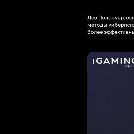
Лев Полонуер, осн
методы киберпсих
более эффективн