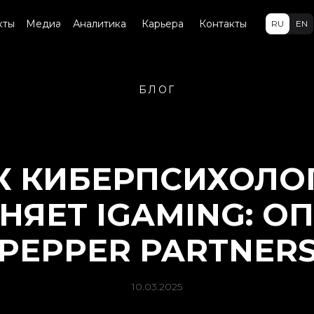
кты
Медиа
Аналитика
Карьера
Контакты
RU
EN
БЛОГ
К КИБЕРПСИХОЛО
НЯЕТ IGAMING: О
PEPPER PARTNER
10.03.2025