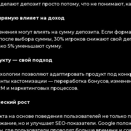
делают депозит просто потому, что не понимают, как
прямую влияет на доход
нения могут влиять на сумму депозита. Если форм
 после выбора суммы, 30% игроков снижают свой деп
ко 5% уменьшают сумму.
укту — свой подход
ологии позволяют адаптировать продукт под кон
нты кастомизации — переработка бонусов, измене
M и маркетинговых процессов.
ческий рост
та на основе поведения пользователей не только 
жание, но и улучшает SEO-показатели. Google пол
ты, где пользователи проводят больше времени и с