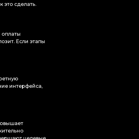
 это сделать.
а оплаты
озит. Если этапы
кретную
ние интерфейса,
повышает
ожительно
овершают целевые