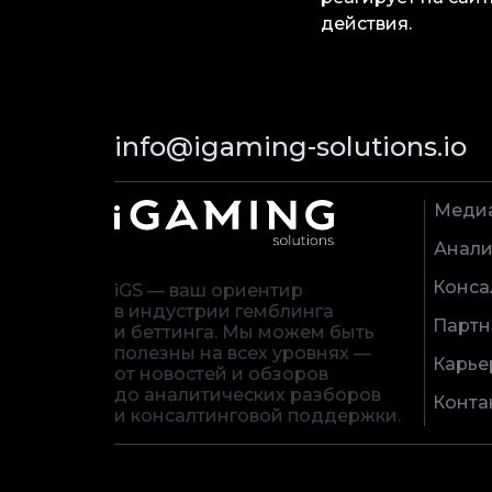
действия.
info@igaming-solutions.io
Меди
Анали
Конса
iGS — ваш ориентир
в индустрии гемблинга
Партн
и беттинга. Мы можем быть
полезны на всех уровнях —
Карье
от новостей и обзоров
до аналитических разборов
Конта
и консалтинговой поддержки.