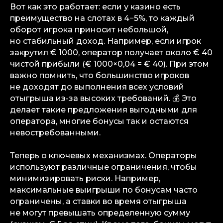
Вот как это работает: если у казино есть
преимущество на слотах в 4−5%, то каждый
оборот игрока приносит небольшой,
но стабильный доход. Например, если игрок
закрутил € 1000, оператор получает около € 40
чистой прибыли (€ 1000×0,04 = € 40). При этом
важно помнить, что большинство игроков
не доходят до выполнения всех условий
отыгрыша из-за высоких требований. 💰 Это
делает такие предложения выгодными для
оператора, многие бонусы так и остаются
невостребованными.
Теперь о ключевых механизмах. Операторы
используют различные ограничения, чтобы
минимизировать риски. Например,
максимальные выигрыши по бонусам часто
ограничены, а ставки во время отыгрыша
не могут превышать определенную сумму