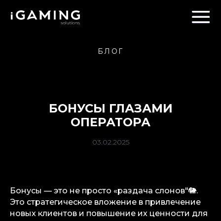
БЛОГ
БОНУСЫ ГЛАЗАМИ
ОПЕРАТОРА
03.02.2025
Бонусы — это не просто «раздача слонов"🐘.
Это стратегическое вложение в привлечение
новых клиентов и повышение их ценности для