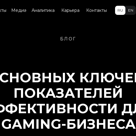
кты
Медиа
Аналитика
Карьера
Контакты
RU
EN
БЛОГ
ОСНОВНЫХ КЛЮЧ
ПОКАЗАТЕЛЕЙ
ФФЕКТИВНОСТИ Д
IGAMING-БИЗНЕСА