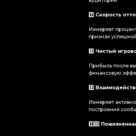
аудитории.
7️⃣ Скорость отто
Измеряет процент
признак успешной
8️⃣ Чистый игров
Прибыль после вы
финансовую эффе
9️⃣ Взаимодейств
Измеряет активно
построения сообщ
1️⃣0️⃣ Пожизненна