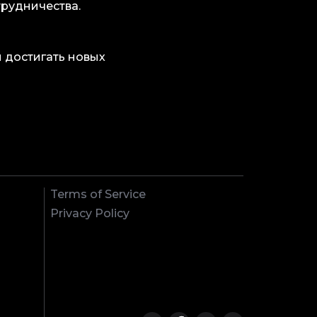
трудничества.
и достигать новых
Terms of Service
Privacy Policy