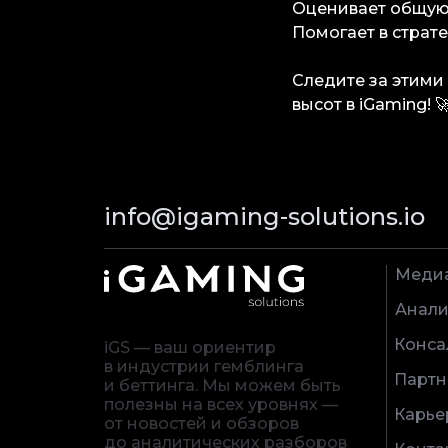
Оценивает общую 
Помогает в страт
Следите за этими
высот в iGaming! 
info@igaming-solutions.io
Меди
Анали
Конса
iGS — ваш ориентир
в индустрии гемблинга
Партн
и беттинга. Мы можем быть
полезны на всех уровнях —
Карье
от новостей и обзоров
до аналитических разборов