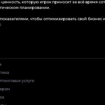
ценность, которую игрок приносит за всё время со
егическом планировании.
 показателями, чтобы оптимизировать свой бизнес 

а
тика
лтинговые услуги
ерам
ра