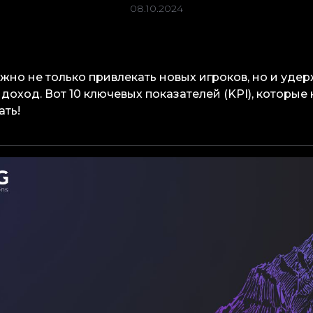
08.10.2024
жно не только привлекать новых игроков, но и удерж
доход. Вот 10 ключевых показателей (KPI), которые
ть!