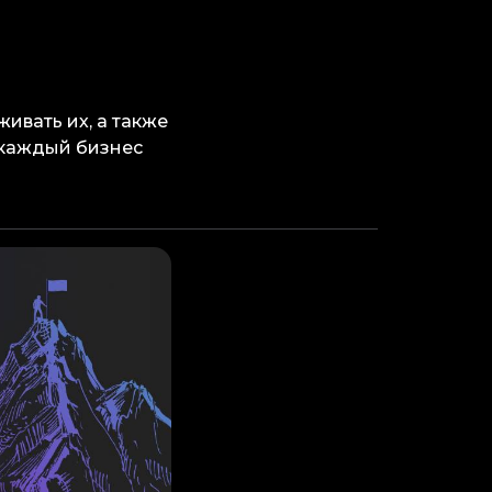
ивать их, а также
 каждый бизнес