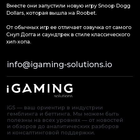
гемблинга и беттинга. Мы можем быть
Вместе они запустили новую игру Snoop Dogg
полезны на всех уровнях — от новостей
и обзоров до аналитических разборов
Dollars, которая вышла на Roobet.
и консалтинговой поддержки.
От обычных игр ее отличает озвучка от самого
Аналитика
Снуп Догга и саундтрек в стиле классического
Медиа
хип-хопа.
Консалтинговые услуги
Карьера
Партнерам
Контакты
Terms of Service
Privacy Policy
© iGaming Solutions, 2026