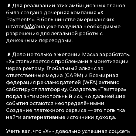
📱
Для реализации этих амбициозных планов
была создана дочерняя компания «X
Payments». В большинстве американских
штатов
🇺🇸
она уже получила необходимые
разрешения для легальной работы с
денежными переводами.
info@igaming-solutions.io
📱
Дело не только в желании Маска заработать.
«X» сталкивается с проблемами в монетизации
через рекламу. Глобальный альянс за
iGS — ваш ориентир в индустрии
ответственные медиа (GARM) и Всемирная
гемблинга и беттинга. Мы можем быть
полезны на всех уровнях — от новостей
федерация рекламодателей (WFA) активно
и обзоров до аналитических разборов
саботируют платформу. Создатель «Твиттера»
и консалтинговой поддержки.
подал антимонопольный иск, но дальнейшие
события остаются неопределёнными.
Аналитика
Создание платежного сервиса — это попытка
Медиа
найти альтернативные источники дохода.
Консалтинговые услуги
Карьера
Учитывая, что «X» - довольно успешная соц.сеть
Партнерам