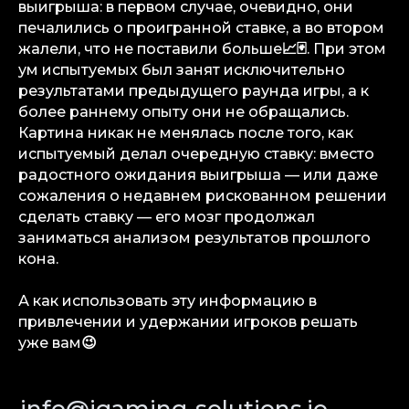
выигрыша: в первом случае, очевидно, они
печалились о проигранной ставке, а во втором
iGS — ваш ориентир в индустрии
гемблинга и беттинга. Мы можем быть
жалели, что не поставили больше
📈🃏
. При этом
полезны на всех уровнях — от новостей
ум испытуемых был занят исключительно
и обзоров до аналитических разборов
и консалтинговой поддержки.
результатами предыдущего раунда игры, а к
более раннему опыту они не обращались.
Аналитика
Картина никак не менялась после того, как
Медиа
испытуемый делал очередную ставку: вместо
Консалтинговые услуги
радостного ожидания выигрыша — или даже
сожаления о недавнем рискованном решении
Карьера
сделать ставку — его мозг продолжал
Партнерам
заниматься анализом результатов прошлого
Контакты
кона.
А как использовать эту информацию в
Terms of Service
привлечении и удержании игроков решать
Privacy Policy
уже вам
😉