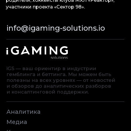
родители, хоккеисты клуба МХЛ «Реактор»,
Аналитика
участники проекта «Сектор 98».
Медиа
Консалтинговые услуги
Карьера
Партнерам
Контакты
Terms of Service
Privacy Policy
© iGaming Solutions, 2026