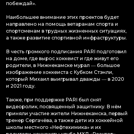
побеждай».
Наибольшее внимание этих проектов будет
направлено на помощь ветаранам спорта и
спортсменам в трудных жизненных ситуациях,
а также развитие спортивной инфраструктуры.
В честь громкого подписания PARI подготовил
на доме, где вырос хоккеист и где живут его
родители, в Нижнекамске мурал ― большое
изображение хоккеиста с Кубком Стэнли,
info@igaming-solutions.io
который Михаил выигрывал дважды ― в 2020
и 2021 году.
Также, при поддержке PARI был снят
видеоролик, посвященный защитнику. В нём
iGS — ваш ориентир в индустрии
гемблинга и беттинга. Мы можем быть
приняли участие жители Нижнекамска, первый
полезны на всех уровнях — от новостей
тренер Сергачёва, а также дети из хоккейной
и обзоров до аналитических разборов
и консалтинговой поддержки.
школы местного «Нефтехимика» и их