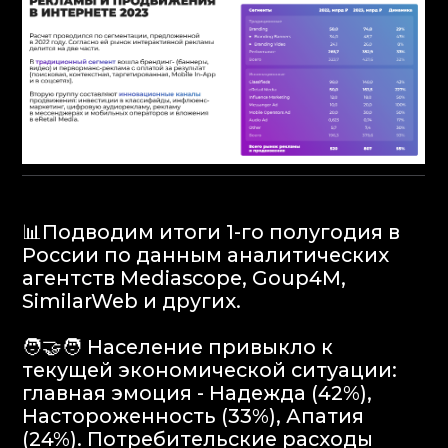
📊Подводим итоги 1-го полугодия в
России по данным аналитических
агентств Mediascope, Goup4M,
SimilarWeb и других.
🧑‍🤝‍🧑 Население привыкло к
текущей экономической ситуации:
главная эмоция - Надежда (42%),
Настороженность (33%), Апатия
(24%). Потребительские расходы
растут на уровне среднегодовой
инфляции.
📉Реклама про скидки менее
актуальна: мужчины и молодежь
предпочитают юмор, женщины ищут
вдохновение. Брендам стоит
пересмотреть свою коммуникацию
для сохранения релевантности.
📺Рост затрат в традиционных
медиа: количество рекламодателей
больше, чем в 2021. Рост рынка за
счет крупнейших рекламодателей,
инвестирующих в ТВ и другие медиа.