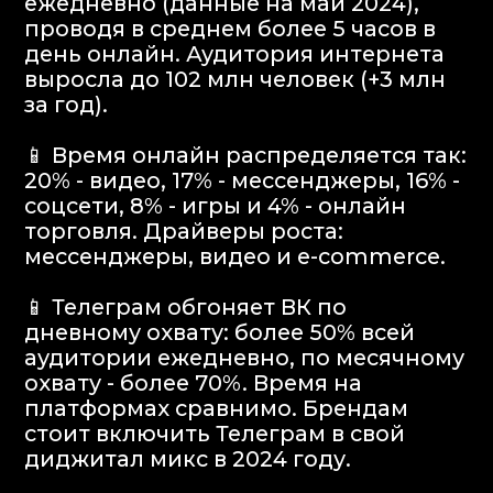
👥 Инфлюенс-маркетинг в 2024 году:
превысит 20 млрд руб. Реклама в
мессенджерах и аудио-реклама
(озвучка звуковых дорожек)
превысит 1 млрд руб.
info@igaming-solutions.io
iGS — ваш ориентир в индустрии
гемблинга и беттинга. Мы можем быть
полезны на всех уровнях — от новостей
и обзоров до аналитических разборов
и консалтинговой поддержки.
Аналитика
Медиа
Консалтинговые услуги