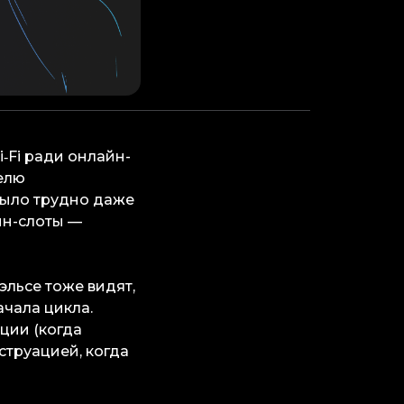
‑Fi ради онлайн-
елю
 было трудно даже
айн-слоты —
эльсе тоже видят,
ачала цикла.
ции (когда
струацией, когда