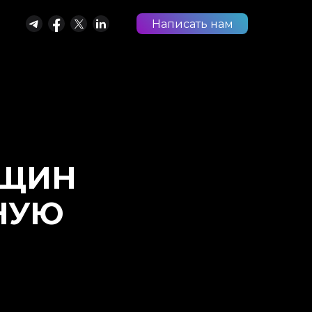
Написать нам
НЩИН
НУЮ