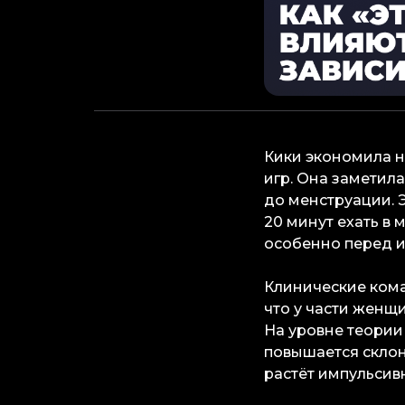
Кики экономила на
игр. Она заметил
до менструации. 
20 минут ехать в 
особенно перед и
Клинические кома
что у части женщ
На уровне теории
повышается склон
растёт импульсив