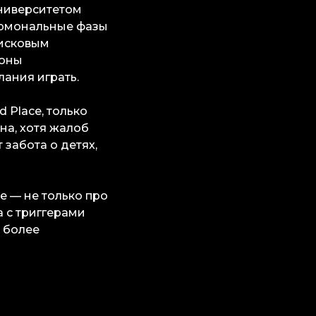
Университетом
гормональные фазы
рисковым
моны
лания играть.
 Place, только
на, хотя жалоб
забота о детях,
е — не только про
а с триггерами
ю более