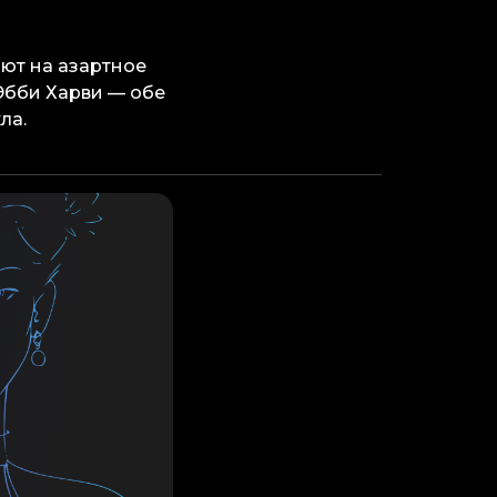
яют на азартное
Эбби Харви — обе
ла.