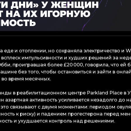
 еде и отоплении, но сохраняла электричество и Wi
а всплеск импульсивности и худших решений за нед
Эбби, проигравшая более £20 000, говорила, что ей
машине без того, чтобы остановиться и зайти в онл
 во время месячных.
нды в реабилитационном центре Parkland Place в У
ин азартная активность усиливается незадолго до н
 это связывают с двумя моментами: периодом овуля
ность к риску) и падением прогестерона перед мен
ность и ухудшается контроль над решениями.