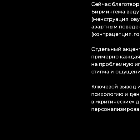
Сейчас благотвор
Бирмингема ведут
(менструация, ов
азартным поведен
(контрацепция, г
Отдельный акцент
примерно каждая 
на проблемную иг
стигма и ощущени
Ключевой вывод и
психологию и ден
в «критические» д
персонализирова