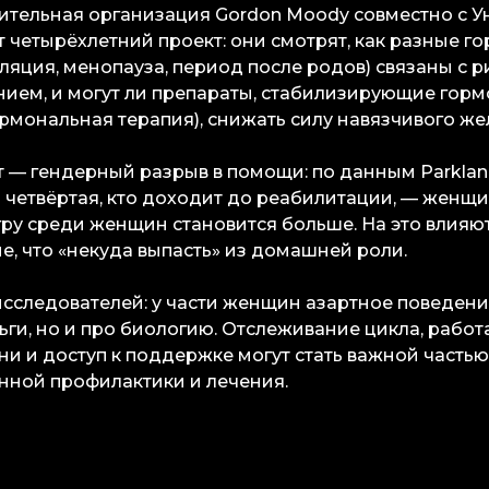
ительная организация Gordon Moody совместно с 
 четырёхлетний проект: они смотрят, как разные 
уляция, менопауза, период после родов) связаны с 
ием, и могут ли препараты, стабилизирующие гор
ормональная терапия), снижать силу навязчивого же
 — гендерный разрыв в помощи: по данным Parkland
четвёртая, кто доходит до реабилитации, — женщи
ру среди женщин становится больше. На это влияют 
е, что «некуда выпасть» из домашней роли.
сследователей: у части женщин азартное поведени
ьги, но и про биологию. Отслеживание цикла, работ
ни и доступ к поддержке могут стать важной часть
нной профилактики и лечения.